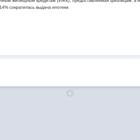
ечным жилищным кредитам (ИЖК), предоставляемая физлицам, в ию
 14% сократилась выдача ипотеки.