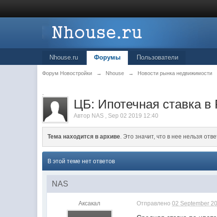
Nhouse.ru
Форумы
Пользователи
Форум Новостройки
→
Nhouse
→
Новости рынка недвижимости
.
ЦБ: Ипотечная ставка в
Автор
NAS
,
Sep 02 2019 12:40
Тема находится в архиве
. Это значит, что в нее нельзя отве
В этой теме нет ответов
NAS
Аксакал
Отправлено
02 September 20