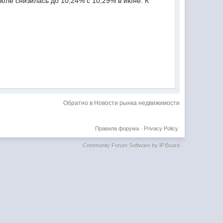
ле снизилась до 10,24% с 10,29% в июне. К
Обратно в Новости рынка недвижимости
Правила форума
·
Privacy Policy
Community Forum Software by IP.Board