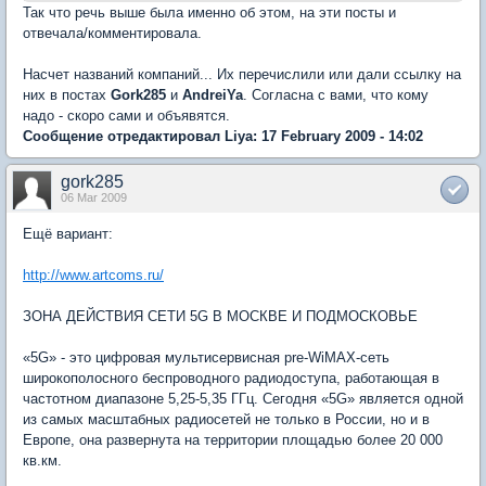
Так что речь выше была именно об этом, на эти посты и
отвечала/комментировала.
Насчет названий компаний... Их перечислили или дали ссылку на
них в постах
Gork285
и
AndreiYa
. Согласна с вами, что кому
надо - скоро сами и объявятся.
Сообщение отредактировал Liya: 17 February 2009 - 14:02
gork285
06 Mar 2009
Ещё вариант:
http://www.artcoms.ru/
ЗОНА ДЕЙСТВИЯ СЕТИ 5G В МОСКВЕ И ПОДМОСКОВЬЕ
«5G» - это цифровая мультисервисная pre-WiMAX-сеть
широкополосного беспроводного радиодоступа, работающая в
частотном диапазоне 5,25-5,35 ГГц. Сегодня «5G» является одной
из самых масштабных радиосетей не только в России, но и в
Европе, она развернута на территории площадью более 20 000
кв.км.