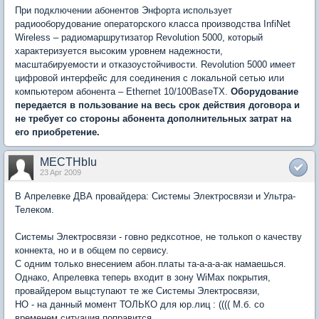
При подключении абонентов Энфорта использует
радиооборудование операторского класса производства InfiNet
Wireless – радиомаршрутизатор Revolution 5000, который
характеризуется высоким уровнем надежности,
масштабируемости и отказоустойчивости. Revolution 5000 имеет
цифровой интерфейс для соединения с локальной сетью или
компьютером абонента – Ethernet 10/100BaseTX.
Оборудование
передается в пользование на весь срок действия договора и
не требует со стороны абонента дополнительных затрат на
его приобретение.
MECTHbIu
23 Apr 2009
В Апрелевке ДВА провайдера: Системы Электросвязи и Ультра-
Телеком.
Системы Электросвязи - говно редксотное, не толькоп о качеству
коннекта, но и в общем по сервису.
С одним только внесением абон.платы та-а-а-а-ак намаешься.
Однако, Апрелевка теперь входит в зону WiMax покрытия,
провайдером выцступают те же Системы Электросвязи,
НО - на данный момент ТОЛЬКО для юр.лиц : (((( М.б. со
временем ситуация поправится.