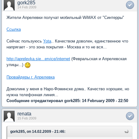
gork285
14 Feb 2009
Жители Апрелевки получат мобильный WiMAX от "Синтерры"
Ссылка
Сейчас пользуюсь
Yota
.. Качеством доволен, единственное что
напрягает - это зона покрытия - Москва и то не вся...
http://aprelevka.sie...ervice/internet
(Февральская и Апрелевская
улицы...)
Провайдеры г. Апрелевка
Домолинк у меня в Наро-Фоминске дома.. Качество хорошее, но
нужна телефонная линия...
Сообщение отредактировал gork285: 14 February 2009 - 22:50
renata
15 Feb 2009
gork285, on 14.02.2009 - 21:46: