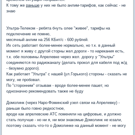
К тому же
раньше
у них не было анлим-тарифов, как сейчас - не
знаю
Ультра-Телеком - ребята бчуть олее "живее", тарифы на
подключение не помню,
месячный анлим на 256 КБит/с - 600 рублей.
Их сеть работает более-менее нормально, но т.к. в данный
момент я живу с другой сторны жел.дороги - то нарекания есть,
т.к. обе половины Апрелевке через жел. дорогу у "Ультры"
соединяются по радиоканалу (делать прокол для кабеля под ж/д
- безумно дорого).
Как работает "Ультра" с нашей (ул.Горького) стороны - сказать не
могу, не пробовал.
По "сторонним" отзывам - вроде более-менее пашет, но
однозначно рекомендовать также не буду
Домолинк (через Наро-Фоминский узел связи на Апрелевку) -
раньше было говно редкостное,
вроде как апрелевские АТС поменяли на цифровые, и должно
стать получше - но ни я, ни мои знакомые Домолинк не юзали,
поэтому сказать что-то о Домолинке на данный момент - не могу