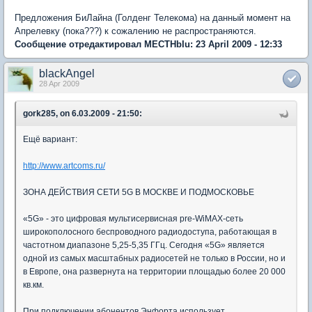
Предложения БиЛайна (Голденг Телекома) на данный момент на
Апрелевку (пока???) к сожалению не распространяются.
Сообщение отредактировал MECTHbIu: 23 April 2009 - 12:33
blackAngel
28 Apr 2009
gork285, on 6.03.2009 - 21:50:
Ещё вариант:
http://www.artcoms.ru/
ЗОНА ДЕЙСТВИЯ СЕТИ 5G В МОСКВЕ И ПОДМОСКОВЬЕ
«5G» - это цифровая мультисервисная pre-WiMAX-сеть
широкополосного беспроводного радиодоступа, работающая в
частотном диапазоне 5,25-5,35 ГГц. Сегодня «5G» является
одной из самых масштабных радиосетей не только в России, но и
в Европе, она развернута на территории площадью более 20 000
кв.км.
При подключении абонентов Энфорта использует