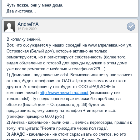
Чуть позже, они у меня дома.
Два листочка...
AndreiYA
16 Feb 2009
В копилку знаний.
Вот, что обсуждается у наших соседей на www.апрелевка.ком ул.
Островская (Белый дом), которые активно не только
ремонтируются, но и регистрируют собственность (более того,
видел объявление о готовой для аренды однушки в этом доме
уже после ремонтов с мебелью и телефоном?!?!...)
1) Домолинк - подключение adsl. Возможно или нет у нас зависит
от того, будет телефония от ОАО «Центртелеком» или от кого
другого. А телефония у них будет от ООО «РАДИОНЕТ» -
компания rosweb
http://www.rosweb.ru/about
(возможно у них
только adsl). Тут подключение практически без проблем, на
объекте (Белый дом = Островского, д. 38) будет их
представитель, ему заявку на телефон + интернет и всё.
(телефон примерно 6000 руб.)
2) Анетка - кабельное - были они ... велись переговоры, пришли к
тому, что цитата: "Ребята приходите через пол года".
3) АКАДО - кабельное - не стоит сбрасывать со счетов, но это