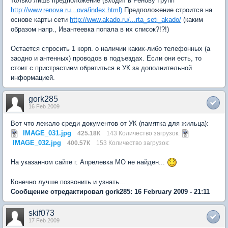
только лишь предположение (входит в Ренову Групп
http://www.renova.ru...ova/index.html)
Предположение строится на
основе карты сети
http://www.akado.ru/...rta_seti_akado/
(каким
образом напр., Ивантеевка попала в их список?!?!)
Остается спросить 1 корп. о наличии каких-либо телефонных (а
заодно и антенных) проводов в подъездах. Если они есть, то
стоит с пристрастием обратиться в УК за дополнительной
информацией.
gork285
16 Feb 2009
Вот что лежало среди документов от УК (памятка для жильца):
IMAGE_031.jpg
425.18К
143 Количество загрузок:
IMAGE_032.jpg
400.57К
153 Количество загрузок:
На указанном сайте г. Апрелевка МО не найден...
Конечно лучше позвонить и узнать...
Сообщение отредактировал gork285: 16 February 2009 - 21:11
skif073
17 Feb 2009