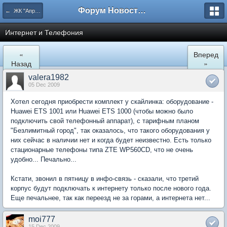
Форум Новостройки
← ЖК "Апрелевский". Культурно-бытовой раздел.
Интернет и Телефония
«
Вперед
Назад
»
valera1982
05 Dec 2009
Хотел сегодня приобрести комплект у скайлинка: оборудование -
Huawei ETS 1001 или Huawei ETS 1000 (чтобы можно было
подключить свой телефонный аппарат), с тарифным планом
"Безлимитный город", так оказалось, что такого оборудования у
них сейчас в наличии нет и когда будет неизвестно. Есть только
стационарные телефоны типа ZTE WP560CD, что не очень
удобно... Печально...
Кстати, звонил в пятницу в инфо-связь - сказали, что третий
корпус будут подключать к интернету только после нового года.
Еще печальнее, так как переезд не за горами, а интернета нет...
moi777
15 Dec 2009