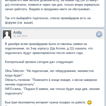
интернета к ним нельзя дозвониться), на новый год (за 10 минут
до) отключили, появился через три дня, только вчера нормально
начал работать. Видимо в праздники никто не обслуживал...
Так что выбирайте тщательно, список провайдеров есть на
форуме (см. выше).
Antly
11 Jan 2010
В декабре всем провайдерам были оставлены заявки на
подключение, по 3-му корпусу (Цв.Аллея, д.11) сказали, что
подключать будут ориентировочно после нового года.
Контрольный прозвон сегодня дал следующее:
Ultra-Telecom: "Не подключам, нет оборудования, неизвестно
когда будет".
Область-телеком: "Позвоните в конце января, к весне наверное
начнем подключать".
INFO-связь: "Подано 8 заявок, как только будет еще две, начнем
подключать".
Быстрая безлимитка интернет нужна позарез по работе.