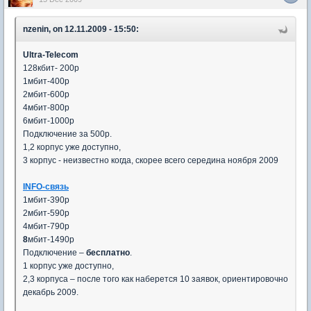
nzenin, on 12.11.2009 - 15:50:
Ultra-Telecom
128кбит- 200р
1мбит-400р
2мбит-600р
4мбит-800р
6мбит-1000р
Подключение за 500р.
1,2 корпус уже доступно,
3 корпус - неизвестно когда, скорее всего середина ноября 2009
INFO-связь
1мбит-390р
2мбит-590р
4мбит-790р
8
мбит-1490р
Подключение –
бесплатно
.
1 корпус уже доступно,
2,3 корпуса – после того как наберется 10 заявок, ориентировочно
декабрь 2009.