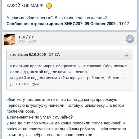
КАКОЙ КОШМАР!!!!
А почему обои зеленые? Вы что их недавно клеили?
Сообщение отредактировал SNEG207: 09 October 2009 - 17:17
moi777
09 Oct 2009
nzenin, on 9.10.2009 - 17:27:
в квартире просто мороз, обогреватели не спасают. Обои мокрые
от холода, на этой неделе начали зеленеть.
мы уже 3-ю неделю живем во 2-м корпусе с ребенком, - болеет. а
деваться некуда.
обои могут зеленеть оттого что на не до конца просохшую
черновую штукатурку нанесли чистовую шпаклёвку... а потом
поклеили обои...
а зеленеют не по углам случайно?
у нас до сих пор углы не до конца просохли после черновой и
рабочие не приступают к дальнейшим работам... обогреватели
стоят, а углы всёравно не до конца просохли...