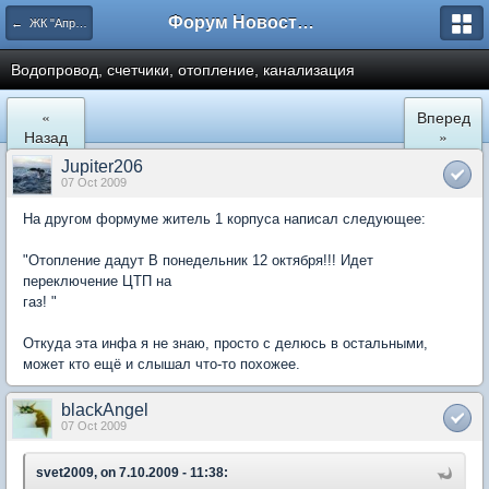
Форум Новостройки
← ЖК "Апрелевский". Ремонт квартир и обустройство.
Водопровод, счетчики, отопление, канализация
«
Вперед
Назад
»
Jupiter206
07 Oct 2009
На другом формуме житель 1 корпуса написал следующее:
"Отопление дадут В понедельник 12 октября!!! Идет
переключение ЦТП на
газ! "
Откуда эта инфа я не знаю, просто с делюсь в остальными,
может кто ещё и слышал что-то похожее.
blackAngel
07 Oct 2009
svet2009, on 7.10.2009 - 11:38: