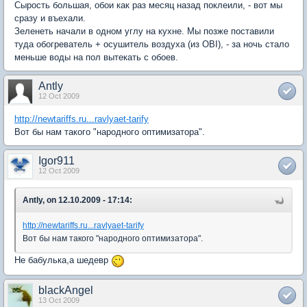
Сырость большая, обои как раз месяц назад поклеили, - вот мы
сразу и въехали.
Зеленеть начали в одном углу на кухне. Мы позже поставили
туда обогреватель + осушитель воздуха (из OBI), - за ночь стало
меньше воды на пол вытекать с обоев.
Antly
12 Oct 2009
http://newtariffs.ru...ravlyaet-tarify
Вот бы нам такого "народного оптимизатора".
Igor911
12 Oct 2009
Antly, on 12.10.2009 - 17:14:
http://newtariffs.ru...ravlyaet-tarify
Вот бы нам такого "народного оптимизатора".
Не бабулька,а шедевр
blackAngel
13 Oct 2009