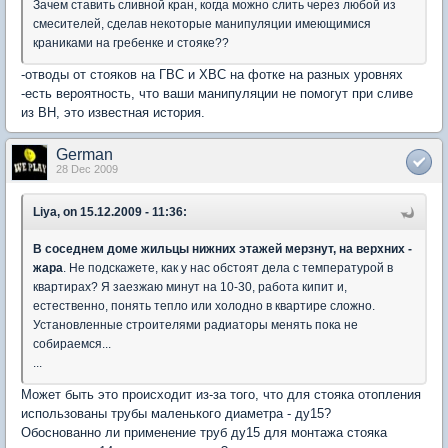
Зачем ставить сливной кран, когда можно слить через любой из
смесителей, сделав некоторые манипуляции имеющимися
краниками на гребенке и стояке??
-отводы от стояков на ГВС и ХВС на фотке на разных уровнях
-есть вероятность, что ваши манипуляции не помогут при сливе
из ВН, это известная история.
German
28 Dec 2009
Liya, on 15.12.2009 - 11:36:
В соседнем доме жильцы нижних этажей мерзнут, на верхних -
жара
. Не подскажете, как у нас обстоят дела с температурой в
квартирах? Я заезжаю минут на 10-30, работа кипит и,
естественно, понять тепло или холодно в квартире сложно.
Установленные строителями радиаторы менять пока не
собираемся...
...
Может быть это происходит из-за того, что для стояка отопления
использованы трубы маленького диаметра - ду15?
Обоснованно ли применение труб ду15 для монтажа стояка