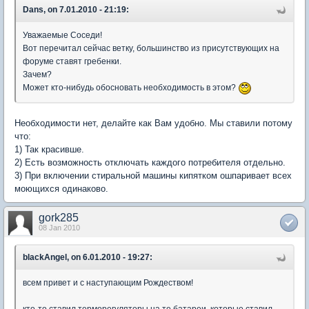
Dans, on 7.01.2010 - 21:19:
Уважаемые Соседи!
Вот перечитал сейчас ветку, большинство из присутствующих на
форуме ставят гребенки.
Зачем?
Может кто-нибудь обосновать необходимость в этом?
Необходимости нет, делайте как Вам удобно. Мы ставили потому
что:
1) Так красивше.
2) Есть возможность отключать каждого потребителя отдельно.
3) При включении стиральной машины кипятком ошпаривает всех
моющихся одинаково.
gork285
08 Jan 2010
blackAngel, on 6.01.2010 - 19:27:
всем привет и с наступающим Рождеством!
кто-то ставил терморегуляторы на те батареи, которые ставил