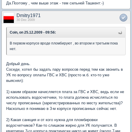
Да.Поэтому , чем выше этаж - тем сильней Ташкент:-)
Dmitry1971
30 Dec 2009
Coin, on 25.12.2009 - 09:56:
В первом корпусе вроде пломбируют , во втором и третьем пока
нет.
Добрый день.
Соседи, хотел бы задать пару вопросов перед тем как звонить в
УК по вопросу оплаты ГВС и ХВС (просто м.б. кто-то уже
выяснял):
1) каким образом начисляется плата за ГВС и ХВС, ведь если не
использовать водосчетчики, то плата должна исчисляться по
числу прописанных (зарегистрированных по месту жительства)?
Насколько я понимаю в 3-м корпусе прописанных сейчас нет.
2) Какая санкция и от кого нужна для пломбировки
водосчетчиков? Как-то слишком жирно для УК получается. В
квартирах 3-го корпуса практически никто не живет (около 7-ми