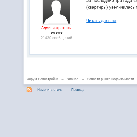
За последние три года «
(квартиры) увеличилась 
Читать дальше
Администраторы
21430 сообщений
Форум Новостройки
→
Nhouse
→
Новости рынка недвижимости
Изменить стиль
Помощь