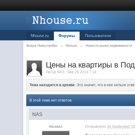
Nhouse.ru
Форумы
Пользователи
Форум Новостройки
→
Nhouse
→
Новости рынка недвижимости
.
Цены на квартиры в Под
Автор
NAS
,
Sep 20 2019 7:14
Тема находится в архиве
. Это значит, что в нее нельзя отве
В этой теме нет ответов
NAS
Аксакал
Отправлено
20 September 20