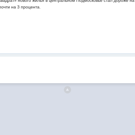
квадрат» нового жилья в центральном Подмосковье стал дороже на
почти на 3 процента.