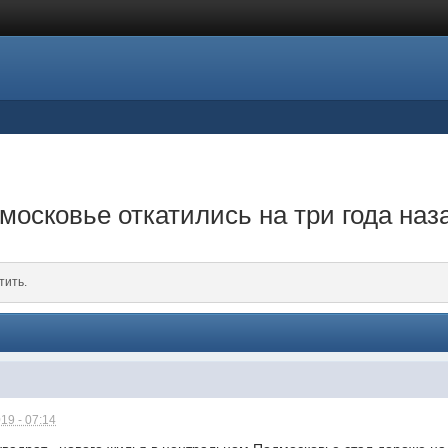
московье откатились на три года наз
тить.
19 - 07:14