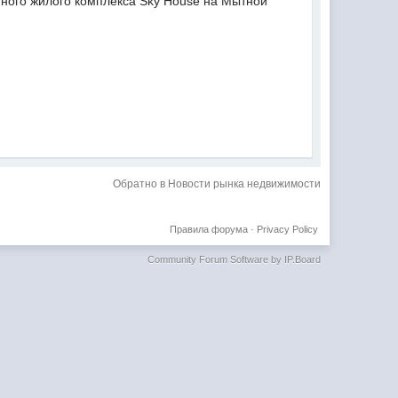
нного жилого комплекса Sky House на Мытной
Обратно в Новости рынка недвижимости
Правила форума
·
Privacy Policy
Community Forum Software by IP.Board