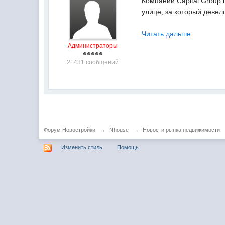
Компании Capital Group
улице, за который деве
Читать дальше
Администраторы
21431 сообщений
Форум Новостройки
→
Nhouse
→
Новости рынка недвижимости
Изменить стиль
Помощь