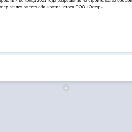
 продлили до конца 2021 года разрешение на строительство броше
лопер взялся вместо обанкротившегося ООО «Олтэр».