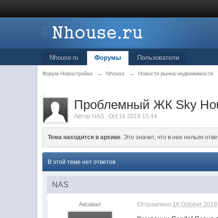
Nhouse.ru
Форумы
Пользователи
Форум Новостройки
→
Nhouse
→
Новости рынка недвижимости
.
Проблемный ЖК Sky Hous
Автор
NAS
,
Oct 16 2019 15:44
Тема находится в архиве
. Это значит, что в нее нельзя отве
В этой теме нет ответов
NAS
Аксакал
Отправлено
16 October 2019 