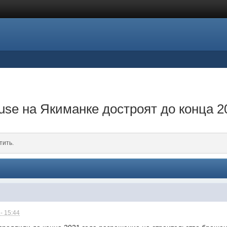
e на Якиманке достроят до конца 2
тить.
- 15:44