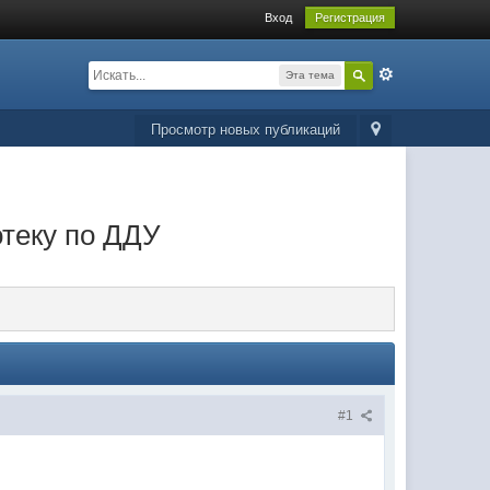
Вход
Регистрация
Эта тема
Просмотр новых публикаций
отеку по ДДУ
#1