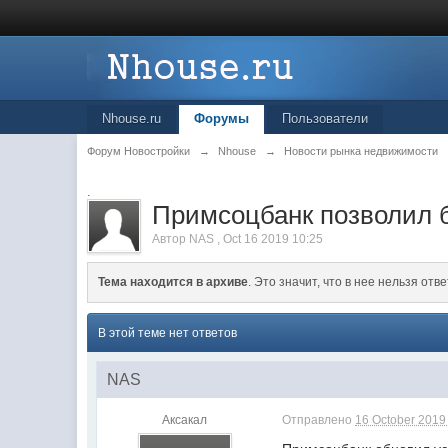
Nhouse.ru
Форумы
Пользователи
Форум Новостройки
→
Nhouse
→
Новости рынка недвижимости
.
Примсоцбанк позволил б
Автор
NAS
,
Oct 16 2019 10:25
Тема находится в архиве
. Это значит, что в нее нельзя отве
В этой теме нет ответов
NAS
Аксакал
Отправлено
16 October 2019 