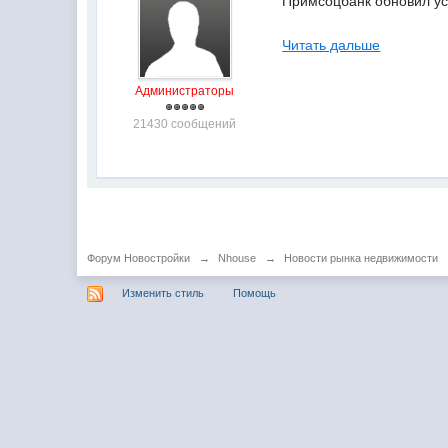
Примсоцбанк обновил ус
Читать дальше
Администраторы
21430 сообщений
Форум Новостройки
→
Nhouse
→
Новости рынка недвижимости
Изменить стиль
Помощь