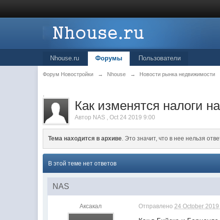
Nhouse.ru
Форумы
Пользователи
Форум Новостройки
→
Nhouse
→
Новости рынка недвижимости
.
Как изменятся налоги н
Автор
NAS
,
Oct 24 2019 9:00
Тема находится в архиве
. Это значит, что в нее нельзя отве
В этой теме нет ответов
NAS
Аксакал
Отправлено
24 October 2019 