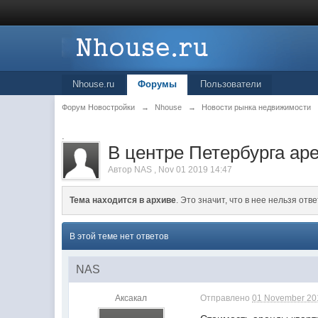
Nhouse.ru
Форумы
Пользователи
Форум Новостройки
→
Nhouse
→
Новости рынка недвижимости
.
В центре Петербурга ар
Автор
NAS
,
Nov 01 2019 14:47
Тема находится в архиве
. Это значит, что в нее нельзя отве
В этой теме нет ответов
NAS
Аксакал
Отправлено
01 November 201