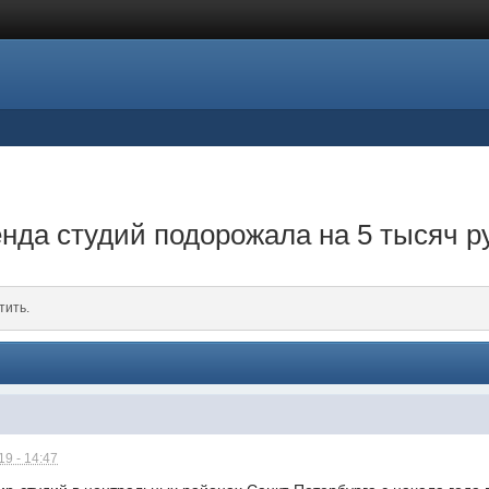
енда студий подорожала на 5 тысяч р
тить.
9 - 14:47