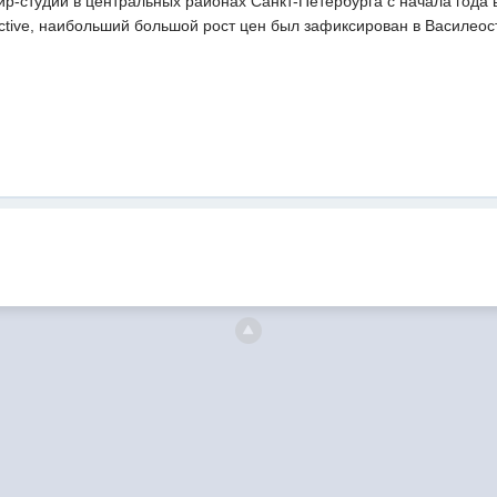
р-студий в центральных районах Санкт-Петербурга с начала года 
ctive, наибольший большой рост цен был зафиксирован в Василеос