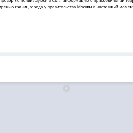
провергло появившуюся в СМИ информацию о присоединении террит
ирению границ города у правительства Москвы в настоящий момент