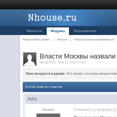
Nhouse.ru
Форумы
Пользователи
Форум Новостройки
→
Nhouse
→
Новости рынка недвижимости
.
Власти Москвы назвали 
Автор
NAS
,
Nov 11 2019 17:04
Тема находится в архиве
. Это значит, что в нее нельзя отве
В этой теме нет ответов
NAS
Аксакал
Отправлено
11 November 201