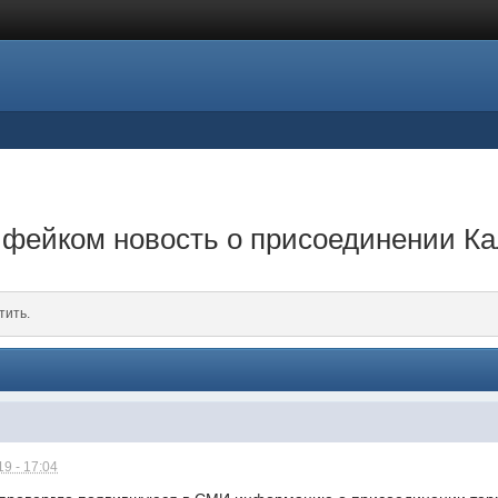
фейком новость о присоединении Ка
тить.
9 - 17:04