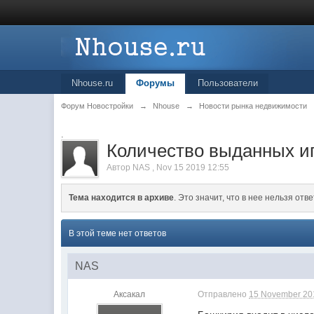
Nhouse.ru
Форумы
Пользователи
Форум Новостройки
→
Nhouse
→
Новости рынка недвижимости
.
Количество выданных и
Автор
NAS
,
Nov 15 2019 12:55
Тема находится в архиве
. Это значит, что в нее нельзя отве
В этой теме нет ответов
NAS
Аксакал
Отправлено
15 November 201