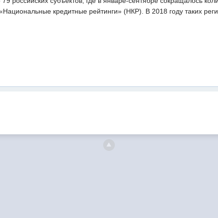
 79 российских субъектов, где в январе-сентябре сокращалось кол
«Национальные кредитные рейтинги» (НКР). В 2018 году таких рег