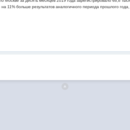
о Москве за десять месяцев 2019 года зарегистрировало 68,8 тыся
о на 11% больше результатов аналогичного периода прошлого года