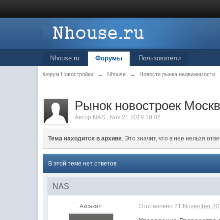
Nhouse.ru
Форумы
Пользователи
Форум Новостройки
→
Nhouse
→
Новости рынка недвижимости
.
Рынок новостроек Москв
Автор
NAS
,
Nov 21 2019 10:02
Тема находится в архиве
. Это значит, что в нее нельзя отве
В этой теме нет ответов
NAS
Аксакал
Отправлено
21 November 201