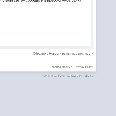
«Стройгазете» сообщили в пресс-службе банка,
Обратно в Новости рынка недвижимости
Правила форума
·
Privacy Policy
Community Forum Software by IP.Board