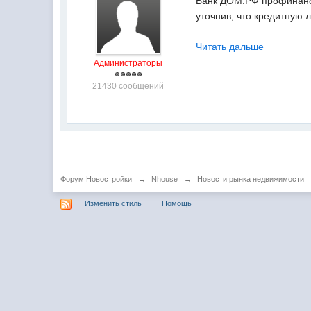
Банк ДОМ.РФ профинанси
уточнив, что кредитную 
Читать дальше
Администраторы
21430 сообщений
Форум Новостройки
→
Nhouse
→
Новости рынка недвижимости
Изменить стиль
Помощь