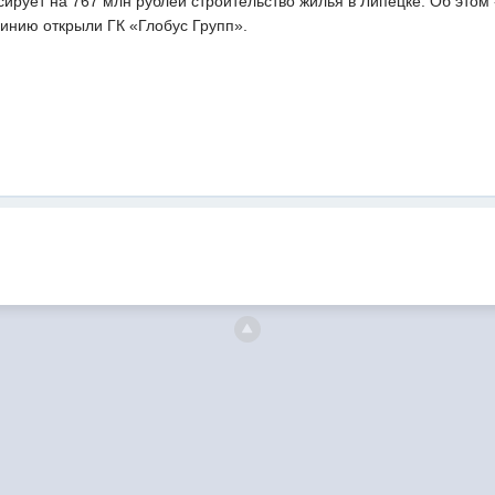
рует на 767 млн рублей строительство жилья в Липецке. Об этом 
линию открыли ГК «Глобус Групп».