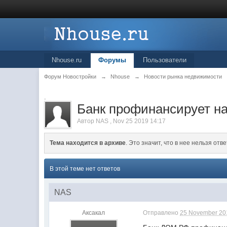
Nhouse.ru
Форумы
Пользователи
Форум Новостройки
→
Nhouse
→
Новости рынка недвижимости
.
Банк профинансирует на
Автор
NAS
,
Nov 25 2019 14:17
Тема находится в архиве
. Это значит, что в нее нельзя отве
В этой теме нет ответов
NAS
Аксакал
Отправлено
25 November 201