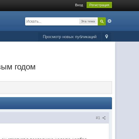
Вход
Регистрация
Эта тема
Просмотр новых публикаций
вым годом
#1