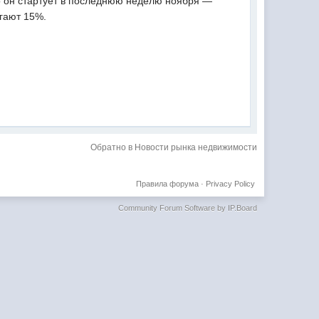
но он стартует в последнюю неделю ноября —
гают 15%.
Обратно в Новости рынка недвижимости
Правила форума
·
Privacy Policy
Community Forum Software by IP.Board