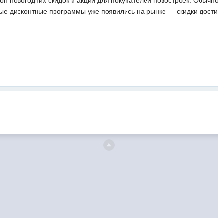
зон новогодних скидок и акций для покупателей новостроек. Обыч
вые дисконтные программы уже появились на рынке — скидки дости