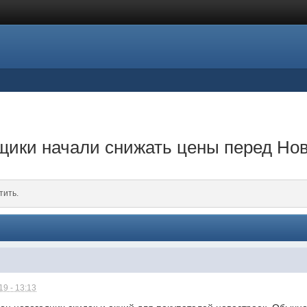
щики начали снижать цены перед Но
тить.
9 - 13:13