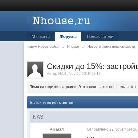
Nhouse.ru
Форумы
Пользователи
Форум Новостройки
→
Nhouse
→
Новости рынка недвижимости
.
Скидки до 15%: застрой
Автор
NAS
,
Nov 29 2019 13:13
Тема находится в архиве
. Это значит, что в нее нельзя отве
В этой теме нет ответов
NAS
Аксакал
Отправлено
29 November 201