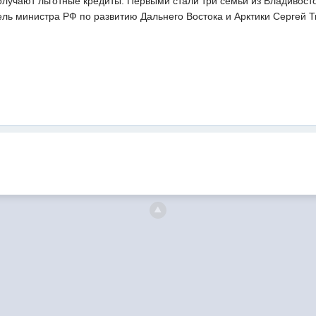
олучают льготные кредиты. Первыми стали три семьи из Владивос
ель министра РФ по развитию Дальнего Востока и Арктики Сергей 