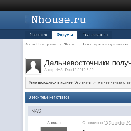
Nhouse.ru
Форумы
Пользователи
Форум Новостройки
→
Nhouse
→
Новости рынка недвижимости
.
Дальневосточники полу
Автор
NAS
,
Dec 13 2019 5:29
Тема находится в архиве
. Это значит, что в нее нельзя отве
В этой теме нет ответов
NAS
Аксакал
Отправлено
13 December 201