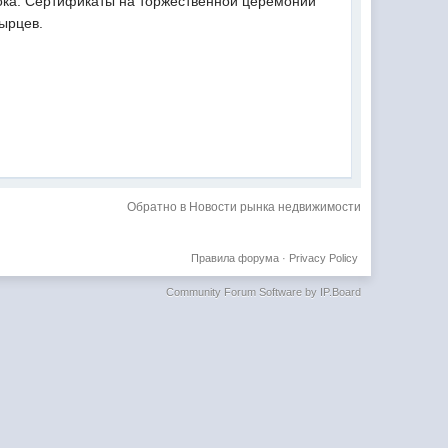
тока. Сертификаты на торжественной церемонии
Тырцев.
Обратно в Новости рынка недвижимости
Правила форума
·
Privacy Policy
Community Forum Software by IP.Board