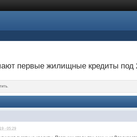
чают первые жилищные кредиты под 
тить.
9 - 05:29