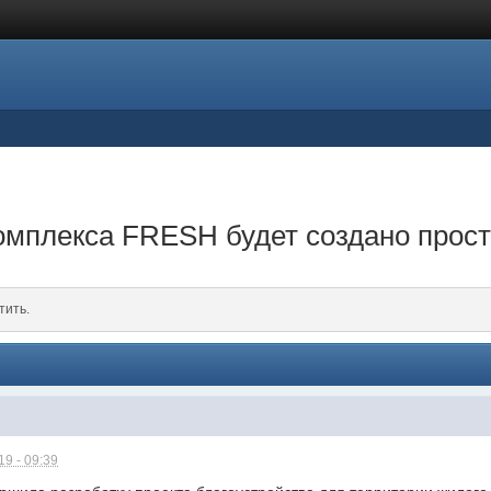
омплекса FRESH будет создано прост
тить.
9 - 09:39