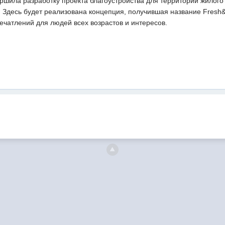
ршила разработку проекта благоустройства для территории жилог
 Здесь будет реализована концепция, получившая название Fresh&
ечатлений для людей всех возрастов и интересов.