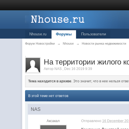
Nhouse.ru
Форумы
Пользователи
Форум Новостройки
→
Nhouse
→
Новости рынка недвижимости
.
На территории жилого к
Автор
NAS
,
Dec 16 2019 9:39
Тема находится в архиве
. Это значит, что в нее нельзя отве
В этой теме нет ответов
NAS
Аксакал
Отправлено
16 December 201