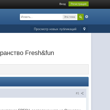
Вход
Регистрация
Эта тема
Просмотр новых публикаций
ранство Fresh&fun
#1