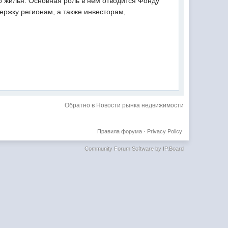
о жилья. Основная роль в нем отводится Фонду
ржку регионам, а также инвесторам,
Обратно в Новости рынка недвижимости
Правила форума
·
Privacy Policy
Community Forum Software by IP.Board