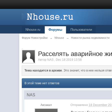
Nhouse.ru
Форумы
Пользователи
Форум Новостройки
→
Nhouse
→
Новости рынка недвижимости
.
Расселять аварийное жи
Автор
NAS
,
Dec 18 2019 13:58
Тема находится в архиве
. Это значит, что в нее нельзя отве
В этой теме нет ответов
NAS
Аксакал
Отправлено
18 December 201