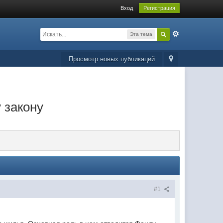
Вход
Регистрация
Эта тема
Просмотр новых публикаций
 закону
#1