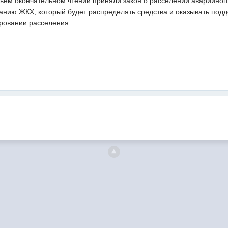
тьем окончательном чтении приняли закон о расселении аварийног
нию ЖКХ, который будет распределять средства и оказывать подде
ровании расселения.