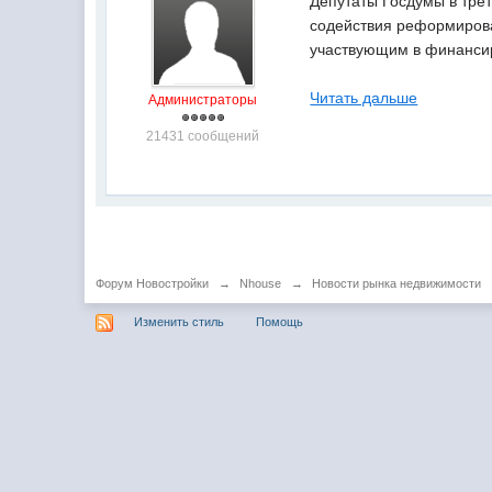
Депутаты Госдумы в тре
содействия реформирова
участвующим в финанси
Читать дальше
Администраторы
21431 сообщений
Форум Новостройки
→
Nhouse
→
Новости рынка недвижимости
Изменить стиль
Помощь