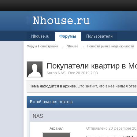
Nhouse.ru
Форумы
Пользователи
Форум Новостройки
→
Nhouse
→
Новости рынка недвижимости
.
Покупатели квартир в М
Автор
NAS
,
Dec 20 2019 7:03
Тема находится в архиве
. Это значит, что в нее нельзя отве
В этой теме нет ответов
NAS
Аксакал
Отправлено
20 December 201