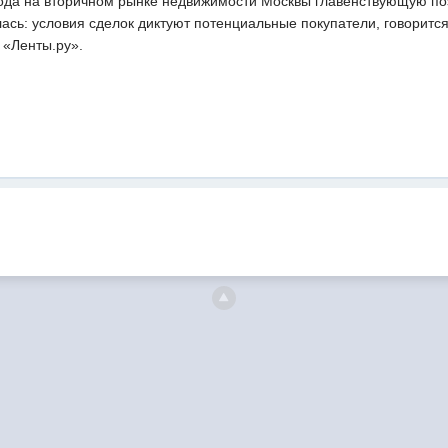
ода на вторичном рынке недвижимости Москвы главенствующую поз
лась: условия сделок диктуют потенциальные покупатели, говорит
 «Ленты.ру».