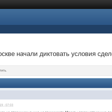
оскве начали диктовать условия сдел
тить.
9 - 07:03