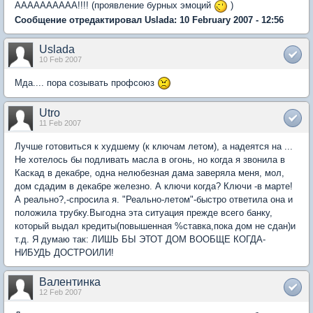
АААААААААА!!!! (проявление бурных эмоций
)
Сообщение отредактировал Uslada: 10 February 2007 - 12:56
Uslada
10 Feb 2007
Мда.... пора созывать профсоюз
Utro
11 Feb 2007
Лучше готовиться к худшему (к ключам летом), а надеятся на ...
Не хотелось бы подливать масла в огонь, но когда я звонила в
Каскад в декабре, одна нелюбезная дама заверяла меня, мол,
дом сдадим в декабре железно. А ключи когда? Ключи -в марте!
А реально?,-спросила я. "Реально-летом"-быстро ответила она и
положила трубку.Выгодна эта ситуация прежде всего банку,
который выдал кредиты(повышенная %ставка,пока дом не сдан)и
т.д. Я думаю так: ЛИШЬ БЫ ЭТОТ ДОМ ВООБЩЕ КОГДА-
НИБУДЬ ДОСТРОИЛИ!
Валентинка
12 Feb 2007