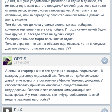
Да нет, они уже уведомления разослали о сдаче в декабре, т.ч.
им невыгодно затягивать с передачей ключей, дом хоть как-то,но
отапливается, иначе система перемерзнет. А им платить за
отопление, или за переделку отопительной системы,я думаю не
очень хочется.
Тем более, что до лета у самых лояльных застройщиков
кончится терпение и все в суд пойдут. И тогда сумму пеней будут
уже другие. В Каскаде тоже не дураки сидят.
Обещали в начале марта всем ключи отдать.
Только странно, что акт на объекте подписывать хотят с каждым.
Думают люди от счастья все подпишут???
ORTIS
12 Feb 2007
А акты на квартиры они и так должны с каждым подписывать. К
каждому договору отдельный акт. Только вот действительно,
давайте не позволять состоянию эйфории "наконец дождались"
способствовать принятию квартиры с существенными
недоделками. Особенно что касается коммуникаций-это
катастрофа. А у меня вопрос, кто-нибудь собирается на этой
неделе заезжать на стройку?
FUX