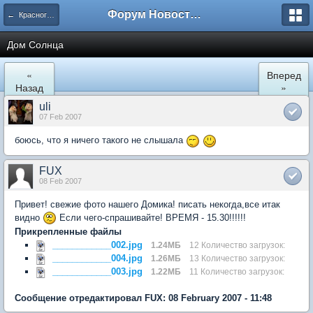
Форум Новостройки
← Красногорск
Дом Солнца
«
Вперед
Назад
»
uli
07 Feb 2007
боюсь, что я ничего такого не слышала
FUX
08 Feb 2007
Привет! свежие фото нашего Домика! писать некогда,все итак
видно
Если чего-спрашивайте! ВРЕМЯ - 15.30!!!!!!
Прикрепленные файлы
____________002.jpg
1.24МБ
12 Количество загрузок:
____________004.jpg
1.26МБ
13 Количество загрузок:
____________003.jpg
1.22МБ
11 Количество загрузок:
Сообщение отредактировал FUX: 08 February 2007 - 11:48