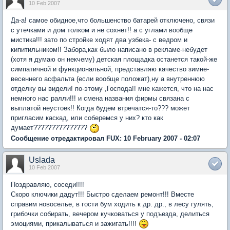
10 Feb 2007
Да-а! самое обидное,что большенство батарей отключено, связи
с утечками и дом толком и не сохнет!! а с углами вообще
мистика!!! зато по стройке ходят два узбека- с ведром и
кипитильником!! Забора,как было написано в рекламе-небудет
(хотя я думаю он некчему) детская площадка останется такой-же
симпатичной и функциональной, представляю качество зимне-
весеннего асфальта (если вообще положат),ну а внутреннюю
отделку вы видели! по-этому ,Господа!! мне кажется, что на нас
немного нас ралли!!! и смена названия фирмы связана с
выплатой неустоек!! Когда будем втречатся-то??? может
пригласим каскад, или соберемся у них? кто как
думает???????????????
Сообщение отредактировал FUX: 10 February 2007 - 02:07
Uslada
10 Feb 2007
Поздравляю, соседи!!!!
Скоро ключики дадут!!! Быстро сделаем ремонт!!! Вместе
справим новоселье, в гости бум ходить к др. др., в лесу гулять,
грибочки собирать, вечером кучковаться у подъезда, делиться
эмоциями, прикалываться и зажигать!!!!