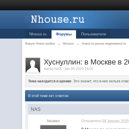
Nhouse.ru
Форумы
Пользователи
Форум Новостройки
→
Nhouse
→
Новости рынка недвижимости
.
Хуснуллин: в Москве в 
Автор
NAS
,
Jan 09 2020 16:02
Тема находится в архиве
. Это значит, что в нее нельзя отве
В этой теме нет ответов
NAS
Аксакал
Отправлено
09 January 2020 