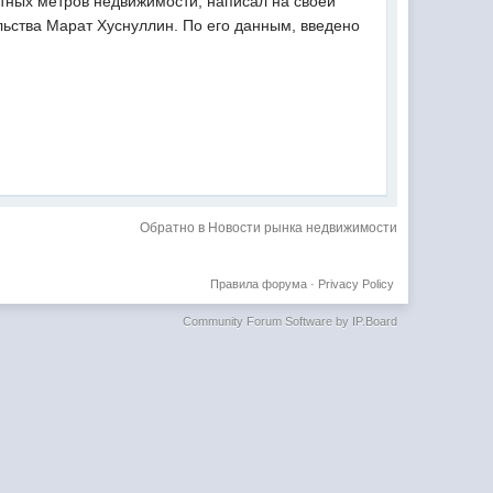
атных метров недвижимости, написал на своей
льства Марат Хуснуллин. По его данным, введено
Обратно в Новости рынка недвижимости
Правила форума
·
Privacy Policy
Community Forum Software by IP.Board