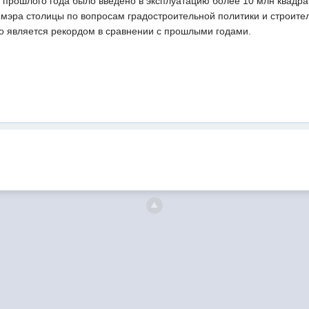
м прошлого года было введено в эксплуатацию более 10 млн квадр
ммэра столицы по вопросам градостроительной политики и строите
то является рекордом в сравнении с прошлыми годами.