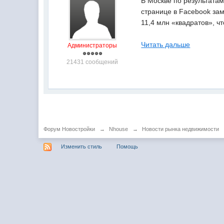
В Москве по результата
странице в Facebook за
11,4 млн «квадратов», ч
Читать дальше
Администраторы
21431 сообщений
Форум Новостройки
→
Nhouse
→
Новости рынка недвижимости
Изменить стиль
Помощь