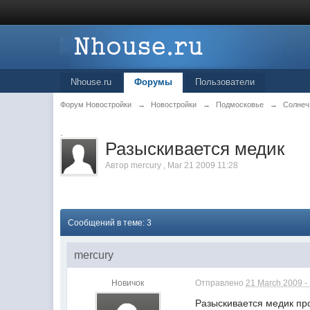
Nhouse.ru
Форумы
Пользователи
Форум Новостройки
→
Новостройки
→
Подмосковье
→
Солнеч
.
Разыскивается медик
Автор
mercury
,
Mar 21 2009 11:28
Сообщений в теме: 3
mercury
Новичок
Отправлено
21 March 2009 -
Разыскивается медик про