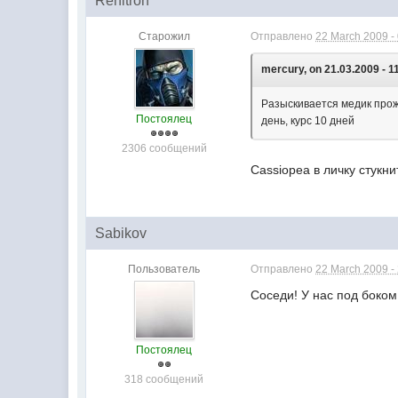
Renitron
Старожил
Отправлено
22 March 2009 -
mercury, on 21.03.2009 - 1
Разыскивается медик прож
Постоялец
день, курс 10 дней
2306 сообщений
Cassiopea в личку стукни
Sabikov
Пользователь
Отправлено
22 March 2009 -
Соседи! У нас под боком
Постоялец
318 сообщений