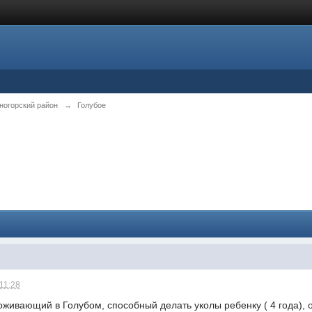
ногорский район
→
Голубое
 11:28
живающий в Голубом, способный делать уколы ребенку ( 4 года), о