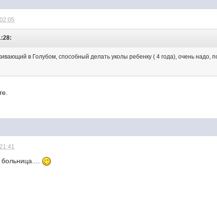
 02:05
1:28:
ивающий в Голубом, способный делать уколы ребенку ( 4 года), очень надо, 
те.
 21:41
 больница....