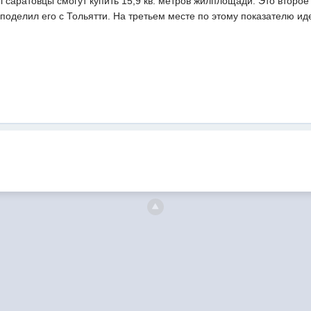
 саратовцы смогут купить 15,9 кв. метров жилплощади. Это второ
 поделил его с Тольятти. На третьем месте по этому показателю иде