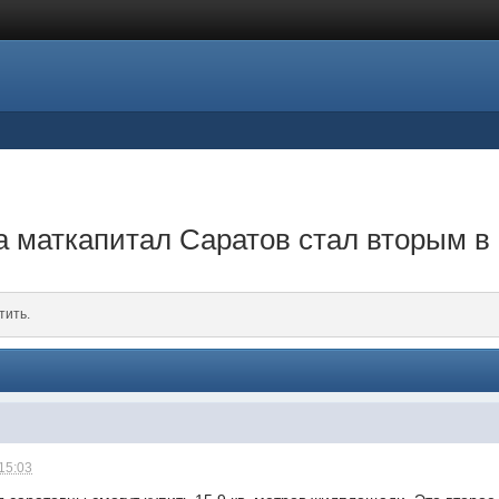
а маткапитал Саратов стал вторым в
тить.
 15:03