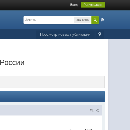
Вход
Регистрация
Эта тема
Просмотр новых публикаций
 России
#1