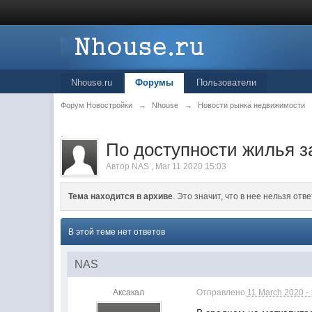
Nhouse.ru
Форумы
Пользователи
Форум Новостройки
→
Nhouse
→
Новости рынка недвижимости
.
По доступности жилья з
Автор
NAS
,
Mar 11 2020 15:03
Тема находится в архиве
. Это значит, что в нее нельзя отве
В этой теме нет ответов
NAS
Аксакал
Отправлено
11 March 2020 -