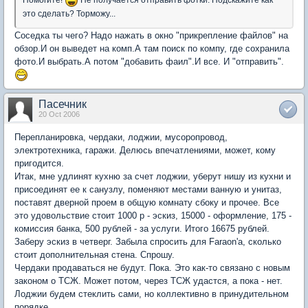
это сделать? Торможу...
Соседка ты чего? Надо нажать в окно "прикрепление файлов" на
обзор.И он выведет на комп.А там поиск по компу, где сохранила
фото.И выбрать.А потом "добавить фаил".И все. И "отправить".
Пасечник
20 Oct 2006
Перепланировка, чердаки, лоджии, мусоропровод,
электротехника, гаражи. Делюсь впечатлениями, может, кому
пригодится.
Итак, мне удлинят кухню за счет лоджии, уберут нишу из кухни и
присоединят ее к санузлу, поменяют местами ванную и унитаз,
поставят дверной проем в общую комнату сбоку и прочее. Все
это удовольствие стоит 1000 р - эскиз, 15000 - оформление, 175 -
комиссия банка, 500 рублей - за услуги. Итого 16675 рублей.
Заберу эскиз в четверг. Забыла спросить для Faraon'а, сколько
стоит дополнительная стена. Спрошу.
Чердаки продаваться не будут. Пока. Это как-то связано с новым
законом о ТСЖ. Может потом, через ТСЖ удастся, а пока - нет.
Лоджии будем стеклить сами, но коллективно в принудительном
порядке.