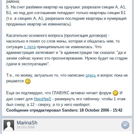
района;
5. На счет разбивки квартир на однушки: разрезали секции А, А1,
Б1, но под доп.соглашение попадают только квартиры секции Б1
(т.к. в секциях А, А1, разрезали последние квартиры и нумерация
проданных квартир не изменилась).
Касательно основного вопроса (пролонгация договора) -
насколько я понял со слов жены, которая и общалась ним, то
ситуация
с лета
принципиально не изменилась. Что
администрация затягивает и "в администрации так сказали: "да и
зачем сейчас нужно это пролонгирование. Нужно будет на стадии
сдачи в эксплуатацию".
Т.е., по моему, актуально то, что написано
здесь
и вопрос пока не
решается
Еще он подтвердил, что ГЛАВУКС активно читает форум
И
дал совет для
НикоНик5
- развернуть его табличку: чтобы 1 этаж
был снизу, а 12 - сверху, а то у него наоборот.
Сообщение отредактировал Sanders: 18 October 2006 - 15:42
MarinaSh
18 Oct 2006