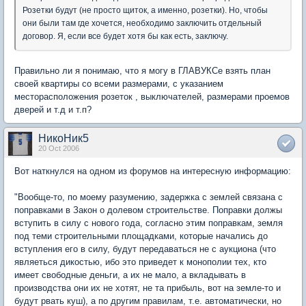
Розетки будут (не просто щиток, а именно, розетки). Но, чтобы
они были там где хочется, необходимо заключить отдельный
договор. Я, если все будет хотя бы как есть, заключу.
Правильно ли я понимаю, что я могу в ГЛАВУКСе взять план
своей квартиры со всеми размерами, с указанием
месторасположения розеток , выключателей, размерами проемов
дверей и т.д и т.п?
НикоНик5
20 Oct 2006
Вот наткнулся на одном из форумов на интересную информацию:
"Вообще-то, по моему разумению, задержка с землей связана с
поправками в Закон о долевом строительстве. Поправки должы
вступить в силу с нового года, согласно этим поправкам, земля
под теми строительными площадками, которые начались до
вступления его в силу, будут передаваться не с аукциона (что
являеться дикостью, ибо это приведет к монополии тех, кто
имеет свободные деньги, а их не мало, а вкладывать в
производства они их не хотят, не та прибыль, вот на земле-то и
будут рвать куш), а по другим правилам, т.е. автоматически, но