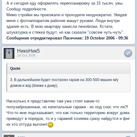
А я сегодня еду оформлять перепланировку за 15 тысяч, увы.
Сообщу подробности.
Мимо стройки мы проезжали и проходили неоднократно. Увидев
меня с фотоаппаратом рабочие машут руками. Люди внутри
здания есть. В мою квартиру занесли пеноблоки. Кстати,
штукатурка и стяжка будут, но как сказали "совсем чуть-чуть".
Сообщение отредактировал Пасечник: 19 October 2006 - 09:36
НикоНик5
19 Oct 2006
Quote
3. В дальнейшем будет построен гараж на 300-500 машин м/у
домом и ж/д (ближе к дому);
Насколько я представляю там уже стоят какие-то
полузаброшенные, но капитальные гаражи - их под снос что ли?!
Что-то мне подсказывает, что как только территорию вокруг дома
приведут в порядок, то и у гаражей хозяева сразу найдутся и фиг
их кто оттуда выгонит