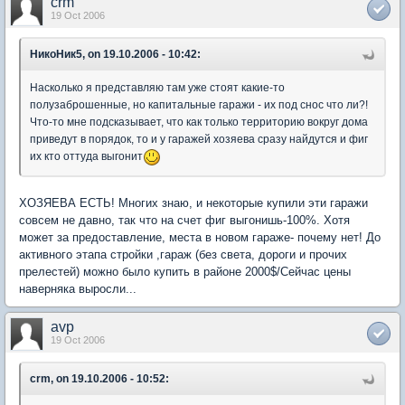
crm
19 Oct 2006
НикоНик5, on 19.10.2006 - 10:42:
Насколько я представляю там уже стоят какие-то
полузаброшенные, но капитальные гаражи - их под снос что ли?!
Что-то мне подсказывает, что как только территорию вокруг дома
приведут в порядок, то и у гаражей хозяева сразу найдутся и фиг
их кто оттуда выгонит
ХОЗЯЕВА ЕСТЬ! Многих знаю, и некоторые купили эти гаражи
совсем не давно, так что на счет фиг выгонишь-100%. Хотя
может за предоставление, места в новом гараже- почему нет! До
активного этапа стройки ,гараж (без света, дороги и прочих
прелестей) можно было купить в районе 2000$/Сейчас цены
наверняка выросли...
avp
19 Oct 2006
crm, on 19.10.2006 - 10:52: