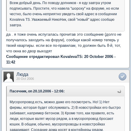
Всем добрый день. По поводу допников - я еду завтра утром
подписывать. Простите, что навела "шороху" на форуме, но если
честно, было очень неприятно увидеть свой адрес в сообщении
Kovaleva TS. Уважаемый НикоНик, свой "новый" адрес сообщю
завтра.
да . я тоже очень испугалась прочитав это сообщение (долго не
получалось заходить на форум), сообщи какой номер теперь у
твоей квартиры. если все по-правилам, то должен быть 8-й, тот,
что окна во двор выходят
Сообщение отредактировал KovalevaTS: 20 October 2006 -
11:42
Люда
20 Oct 2006
Пасечник, on 20.10.2006 - 12:06:
Мусоропровод есть, можно даже его посмотреть. Но! 1) Нет
фирмы, которая будет обслуживать. 2) В новостройках его быстро
забивают, например бетоном. 3) Кроме того, как правило, есть
люди, которые валят мусор рядом, а в мусоропровод бросают
кошек. В общем, обычно, мусоропроводы в новостройках
заваривают. Соседние дома носят в контейнеры рядом.