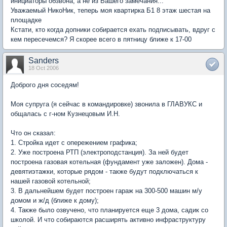
инициаторы обзвона, а не из Вашего замечания...
Уважаемый НикоНик, теперь моя квартирка Б1 8 этаж шестая на
площадке
Кстати, кто когда допники собирается ехать подписывать, вдруг с
кем пересечемся? Я скорее всего в пятницу ближе к 17-00
Sanders
18 Oct 2006
Доброго дня соседям!
Моя супруга (я сейчас в командировке) звонила в ГЛАВУКС и
общалась с г-ном Кузнецовым И.Н.
Что он сказал:
1. Стройка идет с опережением графика;
2. Уже построена РТП (электроподстанция). За ней будет
построена газовая котельная (фундамент уже заложен). Дома -
девятиэтажки, которые рядом - также будут подключаться к
нашей газовой котельной;
3. В дальнейшем будет построен гараж на 300-500 машин м/у
домом и ж/д (ближе к дому);
4. Также было озвучено, что планируется еще 3 дома, садик со
школой. И что собираются расширять активно инфраструктуру