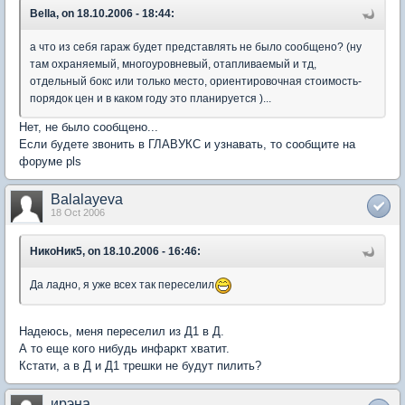
Bella, on 18.10.2006 - 18:44:
а что из себя гараж будет представлять не было сообщено? (ну
там охраняемый, многоуровневый, отапливаемый и тд,
отдельный бокс или только место, ориентировочная стоимость-
порядок цен и в каком году это планируется )...
Нет, не было сообщено...
Если будете звонить в ГЛАВУКС и узнавать, то сообщите на
форуме pls
Balalayeva
18 Oct 2006
НикоНик5, on 18.10.2006 - 16:46:
Да ладно, я уже всеx так переселил
Надеюсь, меня переселил из Д1 в Д.
А то еще кого нибудь инфаркт хватит.
Кстати, а в Д и Д1 трешки не будут пилить?
ирэна