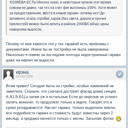
ХОЗЯЕВА ЕСТЬ! Многих знаю, и некоторые купили эти гаражи
совсем не давно, так что на счет фиг выгонишь-100%. Хотя может
за предоставление, места в новом гараже- почему нет! До
активного этапа стройки ,гараж (без света, дороги и прочих
прелестей) можно было купить в районе 2000$/Сейчас цены
наверняка выросли...
Почему-то мне кажется что у тех гаражей есть проблемы с
документами. Иначе бы их постройка не была заморожена.
Насколько я помню за последние полгода недостроенные гаражи
даже на кирпич не выросли.
ирэна
19 Oct 2006
Всем привет! Сегодня была на стройке, особых изменений не
заметила. Сказали, что сначала достроят фасад дома( секции
А,А1,Б,Б1),а затем уж и остальные.Если до морозов не успеют
залить монолит, то продолжат только в марте. Говорят,что в
сроки укладываются. Насчет гаража: только выделили землю,
все подробности гаража и стоимость будут известны через 2
месяца, а продажа начнется только с весны. Засылаю фотки.