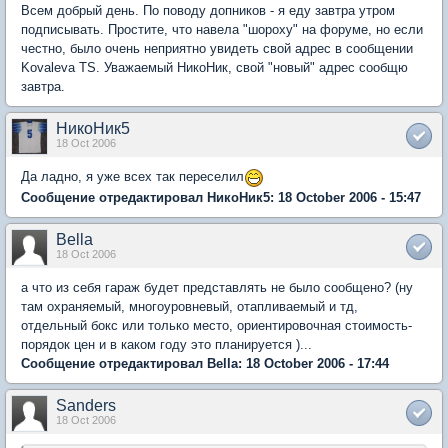
Всем добрый день. По поводу допников - я еду завтра утром
подписывать. Простите, что навела "шороху" на форуме, но если
честно, было очень неприятно увидеть свой адрес в сообщении
Kovaleva TS. Уважаемый НикоНик, свой "новый" адрес сообщю
завтра.
НикоНик5
18 Oct 2006
Да ладно, я уже всеx так переселил
Сообщение отредактировал НикоНик5: 18 October 2006 - 15:47
Bella
18 Oct 2006
а что из себя гараж будет представлять не было сообщено? (ну
там охраняемый, многоуровневый, отапливаемый и тд,
отдельный бокс или только место, ориентировочная стоимость-
порядок цен и в каком году это планируется )...
Сообщение отредактировал Bella: 18 October 2006 - 17:44
Sanders
18 Oct 2006