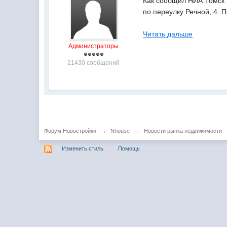
Как сообщил НИА Томск 
по переулку Речной, 4. 
Читать дальше
Администраторы
21430 сообщений
Форум Новостройки
→
Nhouse
→
Новости рынка недвижимости
Изменить стиль
Помощь