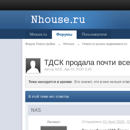
Nhouse.ru
Форумы
Пользователи
Форум Новостройки
→
Nhouse
→
Новости рынка недвижимости
.
ТДСК продала почти все
Автор
NAS
,
Apr 01 2020 3:45
Тема находится в архиве
. Это значит, что в нее нельзя отве
В этой теме нет ответов
NAS
Аксакал
Отправлено
01 April 2020 - 0