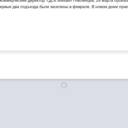
коммерческий директор ТДСК Михаил Пчелинцев, 26 марта произош
Первые два подъезда были заселены в феврале. В новом доме прак