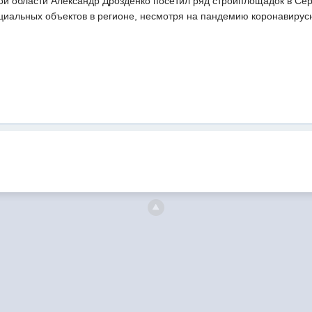
ой области Александр Дрозденко посетил ряд стройплощадок в Сер
оциальных объектов в регионе, несмотря на пандемию коронавирус