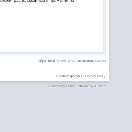
 земли, расположенный в промзоне на
Обратно в Новости рынка недвижимости
Правила форума
·
Privacy Policy
Community Forum Software by IP.Board