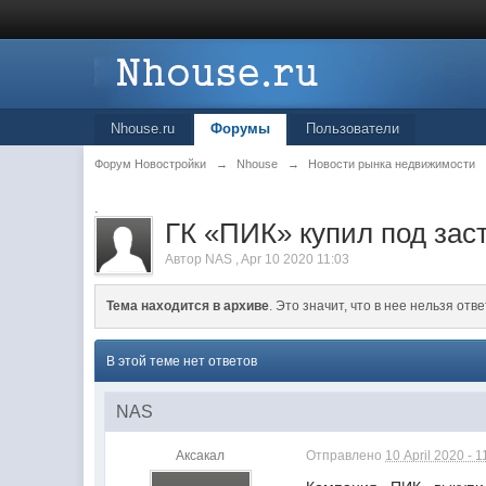
Nhouse.ru
Форумы
Пользователи
Форум Новостройки
→
Nhouse
→
Новости рынка недвижимости
.
ГК «ПИК» купил под зас
Автор
NAS
,
Apr 10 2020 11:03
Тема находится в архиве
. Это значит, что в нее нельзя отве
В этой теме нет ответов
NAS
Аксакал
Отправлено
10 April 2020 - 1