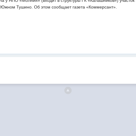
а у НПО «Молния» (входит в структуры ГК «Калашников») участок
 Южном Тушино. Об этом сообщает газета «Коммерсант».