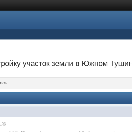
тройку участок земли в Южном Туши
тить.
1:03