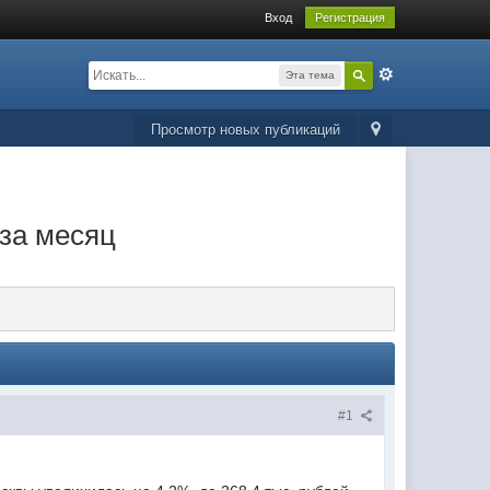
Вход
Регистрация
Эта тема
Просмотр новых публикаций
 за месяц
#1