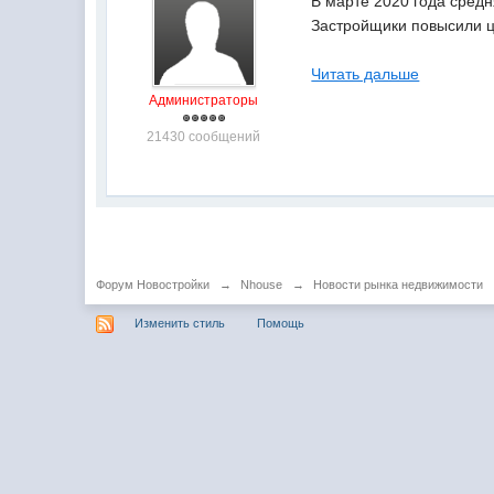
В марте 2020 года средн
Застройщики повысили це
Читать дальше
Администраторы
21430 сообщений
Форум Новостройки
→
Nhouse
→
Новости рынка недвижимости
Изменить стиль
Помощь