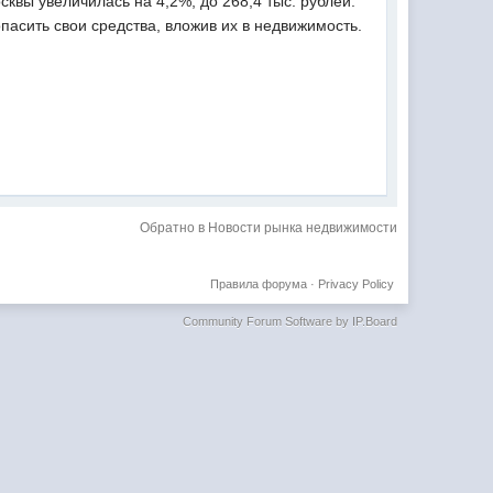
квы увеличилась на 4,2%, до 268,4 тыс. рублей.
асить свои средства, вложив их в недвижимость.
Обратно в Новости рынка недвижимости
Правила форума
·
Privacy Policy
Community Forum Software by IP.Board