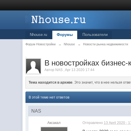
Nhouse.ru
Форумы
Пользователи
Форум Новостройки
→
Nhouse
→
Новости рынка недвижимости
.
В новостройках бизнес-
Автор
NAS
,
Apr 13 2020 17:44
Тема находится в архиве
. Это значит, что в нее нельзя отве
В этой теме нет ответов
NAS
Аксакал
Отправлено
13 April 2020 - 1