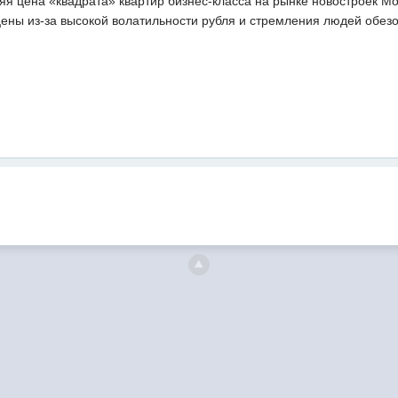
яя цена «квадрата» квартир бизнес-класса на рынке новостроек Мос
ны из-за высокой волатильности рубля и стремления людей обезоп