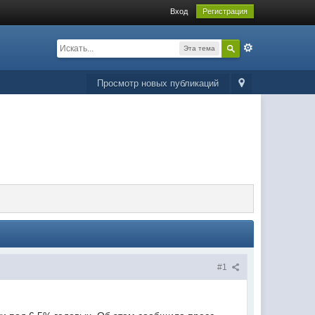
Вход
Регистрация
Эта тема
Просмотр новых публикаций
#1