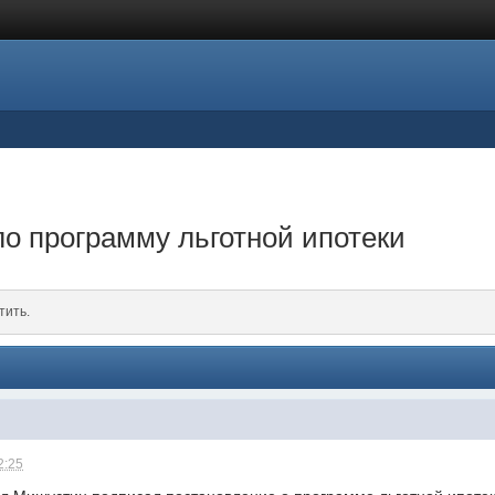
о программу льготной ипотеки
тить.
2:25