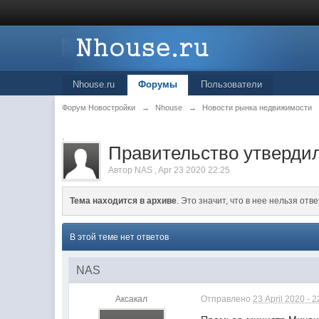
Nhouse.ru
Форумы
Пользователи
Форум Новостройки
→
Nhouse
→
Новости рынка недвижимости
.
Правительство утвердил
Автор
NAS
,
Apr 23 2020 22:25
Тема находится в архиве
. Это значит, что в нее нельзя отве
В этой теме нет ответов
NAS
Аксакал
Отправлено
23 April 2020 - 2