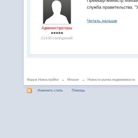
Премьер-министр Михаил
служба правительства. "
Читать дальше
Администраторы
21430 сообщений
Форум Новостройки
→
Nhouse
→
Новости рынка недвижимости
Изменить стиль
Помощь