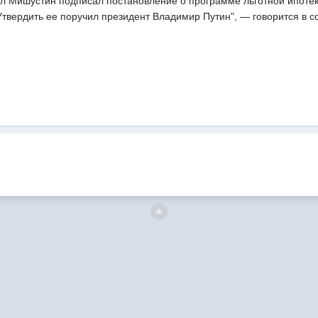
 Мишустин подписал постановление о программе льготной ипотеки
Утвердить ее поручил президент Владимир Путин", — говорится в 