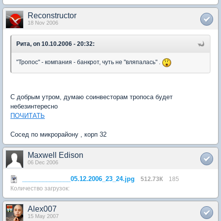
Reconstructor
18 Nov 2006
Рита, on 10.10.2006 - 20:32:
"Тропос" - компания - банкрот, чуть не "вляпалась" .
С добрым утром, думаю соинвесторам тропоса будет
небезинтересно
ПОЧИТАТЬ
Сосед по микрорайону , корп 32
Maxwell Edison
06 Dec 2006
______________05.12.2006_23_24.jpg
512.73К
185
Количество загрузок:
Alex007
15 May 2007