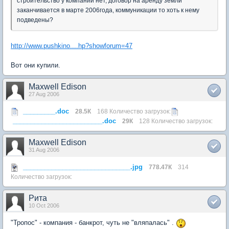
строительство у компании нет, договор на аренду земли
заканчивается в марте 2006года, коммуникации то хоть к нему
подведены?
http://www.pushkino....hp?showforum=47
Вот они купили.
Maxwell Edison
27 Aug 2006
_________.doc
28.5К
168 Количество загрузок:
_________________________.doc
29К
128 Количество загрузок:
Maxwell Edison
31 Aug 2006
______________________________.jpg
778.47К
314
Количество загрузок:
Рита
10 Oct 2006
"Тропос" - компания - банкрот, чуть не "вляпалась" .