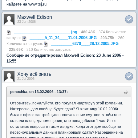
найдете на www.tsj.ru
Maxwell Edison
23 Jun 2006
__________________________.jpg
480.48К
374 Количество
_______5_11_34____11.01.2006.JPG
загрузок:
203.75К
260
__________6270____28.12.2005.JPG
Количество загрузок:
225.69К
210 Количество загрузок:
Сообщение отредактировал Maxwell Edison: 23 June 2006 -
16:55
Хочу всё знать
21 Jul 2006
penochka, on 13.02.2006 - 13:37:
Отзовитесь, пожалуйста, кто покупал квартиру у этой компании.
Интересно, дом вообще будет сдан? Я в пятницу 10.02.2006г
была в офисе застройщиков, впечатление смутное, чтобы мне
сказали площадь помещения, мне понадобился 1 час. И все
остальные вопросы в таком же духе. Когда этот дом вообще по
первоночсальным данным планировали сдать? Разрешение на