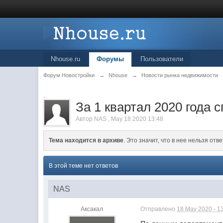
Nhouse.ru
Форумы
Пользователи
Форум Новостройки
→
Nhouse
→
Новости рынка недвижимости
.
За 1 квартал 2020 года
Автор
NAS
,
May 18 2020 13:48
Тема находится в архиве
. Это значит, что в нее нельзя отве
В этой теме нет ответов
NAS
Аксакал
Отправлено
18 May 2020 - 1