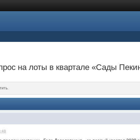
 спрос на лоты в квартале «Сады Пек
тить.
3:48