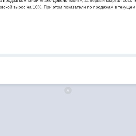
 продаж компании «Галс-Девелопмент», за первый квартал 2020 г
вской вырос на 10%. При этом показатели по продажам в текущем