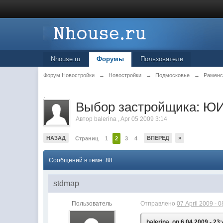
Nhouse.ru
Форумы
Пользователи
Форум Новостройки
→
Новостройки
→
Подмосковье
→
Раменс
.
Выбор застройщика: ЮИ
Автор
balerina
,
Apr 05 2009 3:14
НАЗАД
ВПЕРЕД
»
Страниц
1
2
3
4
Сообщений в теме: 88
stdmap
Пользователь
Отправлено
07 April 2009 - 0
balerina, on 6.04.2009 - 23: