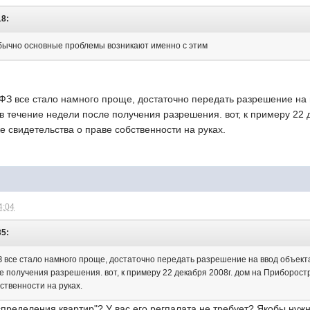
18:
обычно основные проблемы возникают именно с этим
 ФЗ все стало намного проще, достаточно передать разрешение на 
в течение недели после получения разрешения. вот, к примеру 22 
же свидетельства о праве собственности на руках.
4:04
35:
З все стало намного проще, достаточно передать разрешение на ввод объект
е получения разрешения. вот, к примеру 22 декабря 2008г. дом на Приборостр
ственности на руках.
аспределения квартир"? У вас его регпалата не требует? Якобы нужн