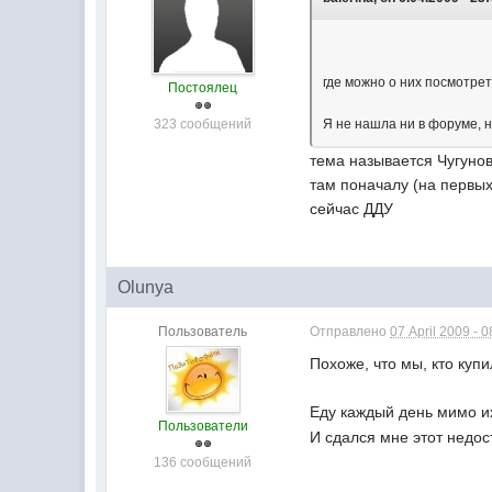
где можно о них посмотре
Постоялец
323 сообщений
Я не нашла ни в форуме, н
тема называется Чугуно
там поначалу (на первых
сейчас ДДУ
Olunya
Пользователь
Отправлено
07 April 2009 - 0
Похоже, что мы, кто куп
Еду каждый день мимо их
Пользователи
И сдался мне этот недост
136 сообщений