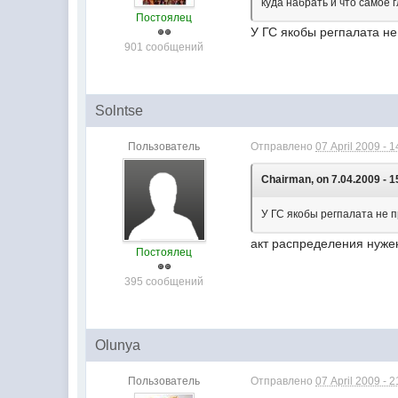
куда набрать и что самое 
Постоялец
У ГС якобы регпалата н
901 сообщений
Solntse
Пользователь
Отправлено
07 April 2009 - 1
Chairman, on 7.04.2009 - 1
У ГС якобы регпалата не 
акт распределения нужен
Постоялец
395 сообщений
Olunya
Пользователь
Отправлено
07 April 2009 - 2