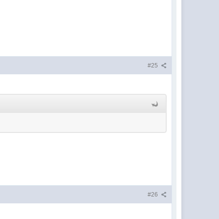
#25
#26