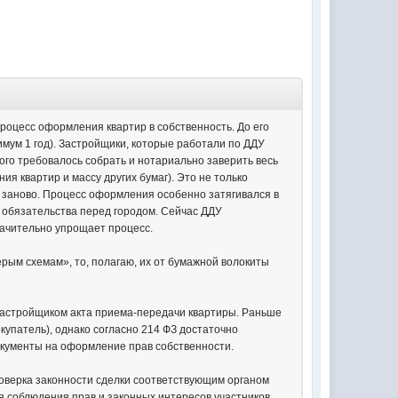
роцесс оформления квартир в собственность. До его
имум 1 год). Застройщики, которые работали по ДДУ
ого требовалось собрать и нотариально заверить весь
ия квартир и массу других бумаг). Это не только
е заново. Процесс оформления особенно затягивался в
и обязательства перед городом. Сейчас ДДУ
начительно упрощает процесс.
рым схемам», то, полагаю, их от бумажной волокиты
 застройщиком акта приема-передачи квартиры. Раньше
купатель), однако согласно 214 ФЗ достаточно
документы на оформление прав собственности.
роверка законности сделки соответствующим органом
я соблюдения прав и законных интересов участников