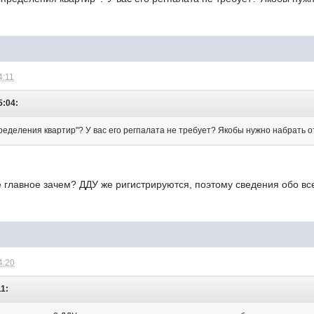
4:11
5:04:
пределения квартир"? У вас его регпалата не требует? Якобы нужно набрать о
е главное зачем? ДДУ же ригистрируются, поэтому сведения обо все
4:20
11: