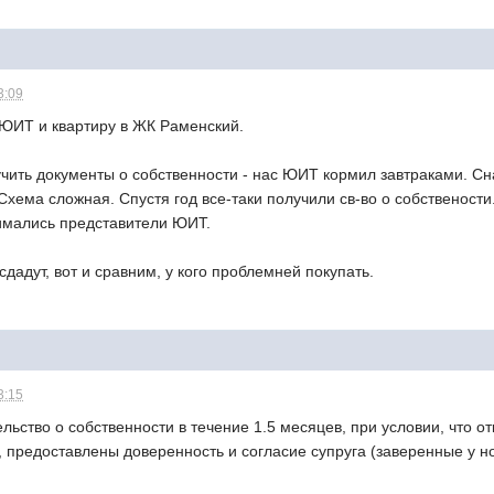
3:09
 ЮИТ и квартиру в ЖК Раменский.
чить документы о собственности - нас ЮИТ кормил завтраками. Сн
Схема сложная. Спустя год все-таки получили св-во о собственост
нимались представители ЮИТ.
сдадут, вот и сравним, у кого проблемней покупать.
3:15
ство о собственности в течение 1.5 месяцев, при условии, что от
 предоставлены доверенность и согласие супруга (заверенные у н