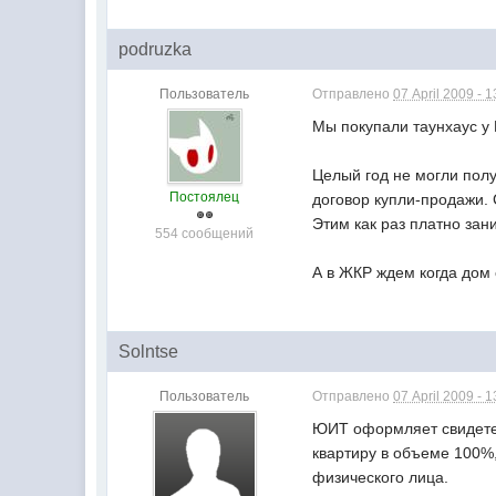
podruzka
Пользователь
Отправлено
07 April 2009 - 1
Мы покупали таунхаус у
Целый год не могли полу
Постоялец
договор купли-продажи. 
Этим как раз платно за
554 сообщений
А в ЖКР ждем когда дом 
Solntse
Пользователь
Отправлено
07 April 2009 - 1
ЮИТ оформляет свидетель
квартиру в объеме 100%,
физического лица.