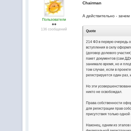
Chairman
А действительно - зачем
Пользователи
136 сообщений
Quote
214 ФЗ в первую очередь 
вступления в силу оформл
(договор долевого участи
пакет документов (сам ДДУ
занимало время, но и пло
том случае, если в проект
регистрируется один раз,
Но эти усовершенствовани
никто не освобождал.
Права собственности офор
для регистрации прав соб
присутствия только одной
Наконец, одним из этапов
федеральной регистрацион