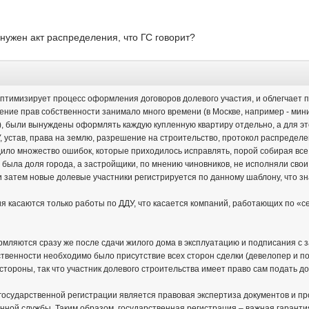
 нужен акт распределения, что ГС говорит?
оптимизирует процесс оформления договоров долевого участия, и облегчает п
ение прав собственности занимало много времени (в Москве, например - мин
я), были вынуждены оформлять каждую купленную квартиру отдельно, а для эт
, устав, права на землю, разрешение на строительство, протокол распределен
дило множество ошибок, которые приходилось исправлять, порой собирая вс
е была доля города, а застройщики, по мнению чиновников, не исполняли сво
 и затем новые долевые участники регистрируется по данному шаблону, что з
я касаются только работы по ДДУ, что касается компаний, работающих по «се
мляются сразу же после сдачи жилого дома в эксплуатацию и подписания с
ственности необходимо было присутствие всех сторон сделки (девелопер и по
 стороны, так что участник долевого строительства имеет право сам подать 
 государственной регистрации является правовая экспертиза документов и п
ной службы. Таким образом, государственная регистрация – важная гаранти