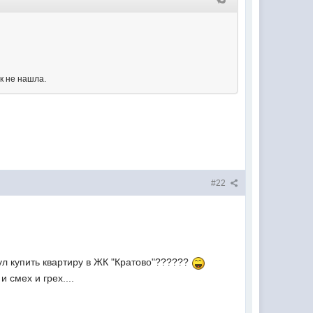
ек не нашла.
#22
ул купить квартиру в ЖК "Кратово"??????
 смех и грех....