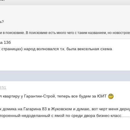
ть?
и в поисковике. В поисковике есть много чего с таким названием, но новостро
ва 13б
 страницах) народ волновался т.к. была вексельная схема
8:51
ил квартиру у Гарантии-Строй, теперь все будем за ЮИТ
 домика на Гагарина 83 в Жуковском и думаю, вот черт меня дерн
ороенный-недоделанный с ямой по среди двора бизнес-класс....... и