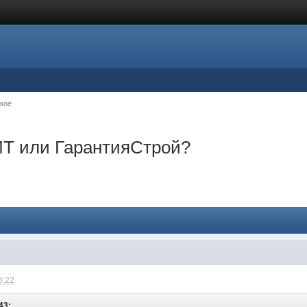
кое
Т или ГарантияСтрой?
8:22
43: