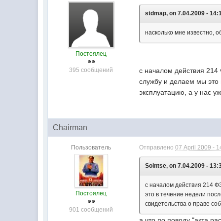
stdmap, on 7.04.2009 - 14:
насколько мне известно, 
Постоялец
395 сообщений
с началом действия 214
службу и делаем мы это 
эксплуатацию, а у нас у
Chairman
Пользователь
Отправлено
07 April 2009 - 1
Solntse, on 7.04.2009 - 13:
с началом действия 214 Ф
Постоялец
это в течение недели посл
свидетельства о праве соб
901 сообщений
а что по поводу "акта р