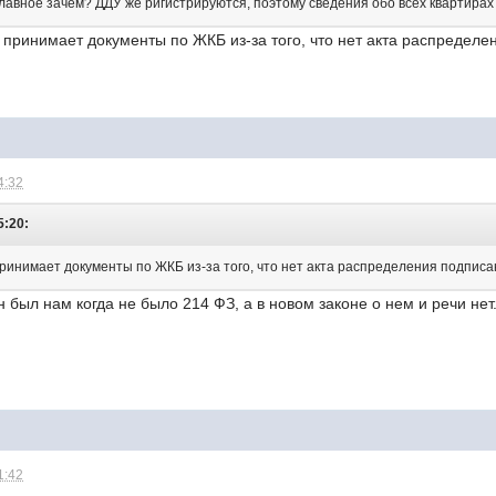
главное зачем? ДДУ же ригистрируются, поэтому сведения обо всех квартирах
е принимает документы по ЖКБ из-за того, что нет акта распреде
4:32
5:20:
принимает документы по ЖКБ из-за того, что нет акта распределения подпи
 был нам когда не было 214 ФЗ, а в новом законе о нем и речи нет
1:42