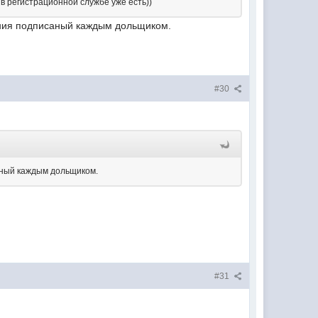
 в регистрационной службе уже есть))
ления подписаный каждым дольщиком.
#30
саный каждым дольщиком.
.
#31