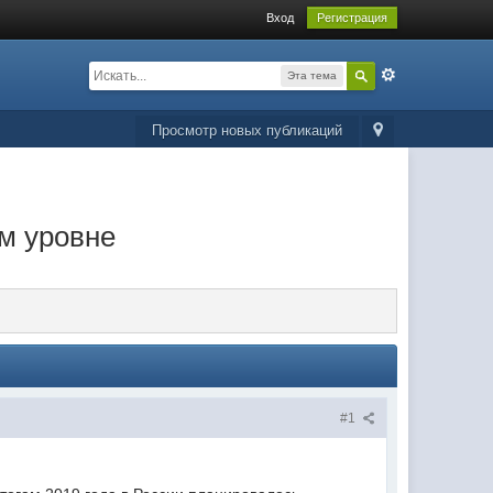
Вход
Регистрация
Эта тема
Просмотр новых публикаций
м уровне
#1