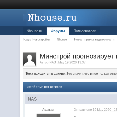
Nhouse.ru
Форумы
Пользователи
Форум Новостройки
→
Nhouse
→
Новости рынка недвижимости
.
Минстрой прогнозирует 
Автор
NAS
,
May 19 2020 13:37
Тема находится в архиве
. Это значит, что в нее нельзя отве
В этой теме нет ответов
NAS
Аксакал
Отправлено
19 May 2020 - 1