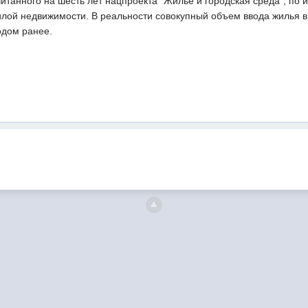
итанного на шесть лет нацпроекта "Жилье и городская среда", по 
илой недвижимости. В реальности совокупный объем ввода жилья в 
одом ранее.