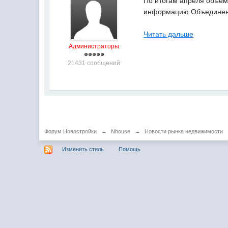
По итогам апреля объем
информацию Объединенн
Читать дальше
Администраторы
21431 сообщений
Форум Новостройки
→
Nhouse
→
Новости рынка недвижимости
Изменить стиль
Помощь