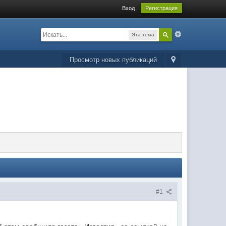
Вход
Регистрация
Эта тема
Просмотр новых публикаций
#1