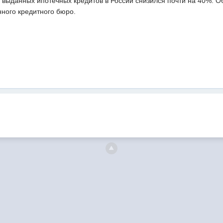
 выданных ипотечных кредитов в России снизился почти на 40%. О
ого кредитного бюро.