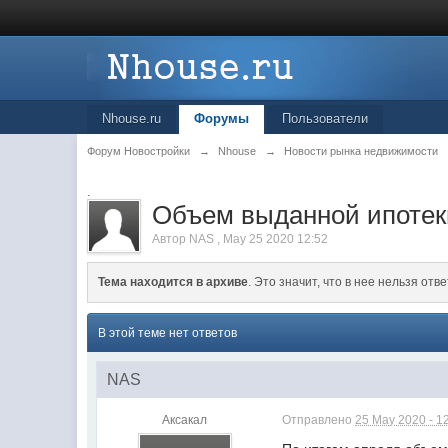
Nhouse.ru
Форумы
Пользователи
Форум Новостройки
→
Nhouse
→
Новости рынка недвижимости
.
Объем выданной ипотеки
Автор
NAS
,
May 25 2020 12:52
Тема находится в архиве
. Это значит, что в нее нельзя отве
В этой теме нет ответов
NAS
Аксакал
Отправлено
25 May 2020 - 1