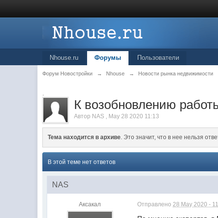
Nhouse.ru
Форумы
Пользователи
Форум Новостройки
→
Nhouse
→
Новости рынка недвижимости
.
К возобновлению работы
Автор
NAS
,
May 28 2020 11:13
Тема находится в архиве
. Это значит, что в нее нельзя отве
В этой теме нет ответов
NAS
Аксакал
Отправлено
28 May 2020 - 1