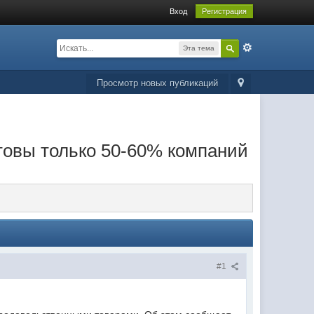
Вход
Регистрация
Эта тема
Просмотр новых публикаций
товы только 50-60% компаний
#1