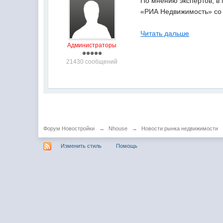
По мнению экспертов, в
«РИА Недвижимость» со 
Читать дальше
Администраторы
21430 сообщений
Форум Новостройки
→
Nhouse
→
Новости рынка недвижимости
Изменить стиль
Помощь