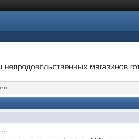
 непродовольственных магазинов го
тить.
1:13