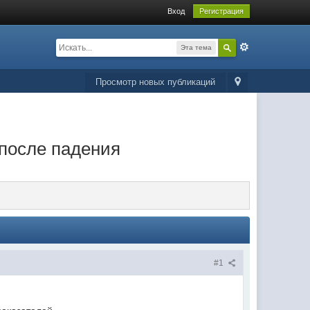
Вход
Регистрация
Эта тема
Просмотр новых публикаций
 после падения
#1