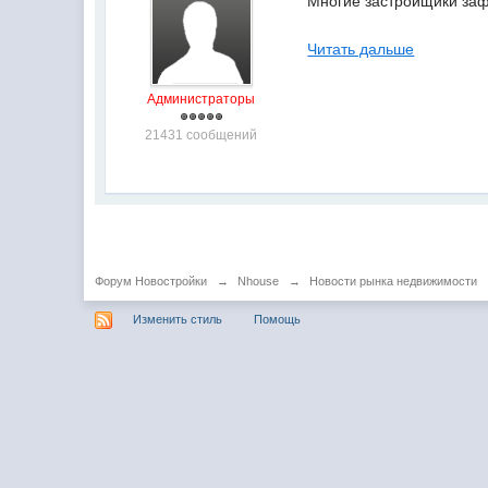
Многие застройщики заф
Читать дальше
Администраторы
21431 сообщений
Форум Новостройки
→
Nhouse
→
Новости рынка недвижимости
Изменить стиль
Помощь