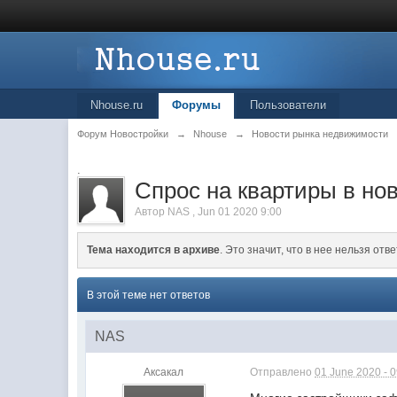
Nhouse.ru
Форумы
Пользователи
Форум Новостройки
→
Nhouse
→
Новости рынка недвижимости
.
Спрос на квартиры в но
Автор
NAS
,
Jun 01 2020 9:00
Тема находится в архиве
. Это значит, что в нее нельзя отве
В этой теме нет ответов
NAS
Аксакал
Отправлено
01 June 2020 - 