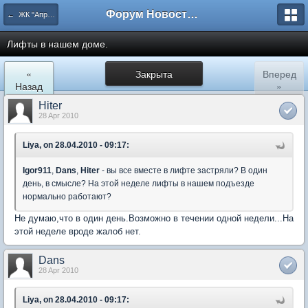
Форум Новостройки
← ЖК "Апрелевский". Архив.
Лифты в нашем доме.
«
Закрыта
Вперед
Назад
»
Hiter
28 Apr 2010
Liya, on 28.04.2010 - 09:17:
Igor911
,
Dans
,
Hiter
- вы все вместе в лифте застряли? В один
день, в смысле? На этой неделе лифты в нашем подъезде
нормально работают?
Не думаю,что в один день.Возможно в течении одной недели...На
этой неделе вроде жалоб нет.
Dans
28 Apr 2010
Liya, on 28.04.2010 - 09:17: