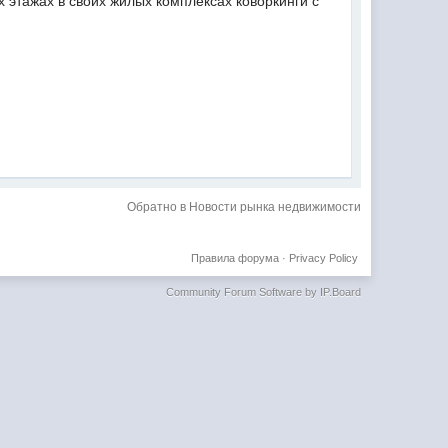
 этажах в своих жилых комплексах коворкинги с
Обратно в Новости рынка недвижимости
Правила форума
·
Privacy Policy
Community Forum Software by IP.Board