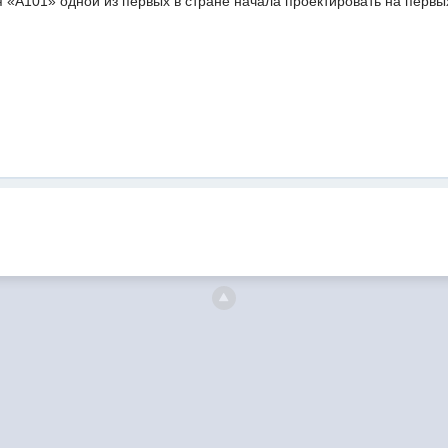
«А101» одной из первых в стране начала проектировать на первых