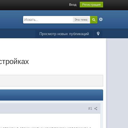
Вход
Регистрация
Эта тема
Просмотр новых публикаций
стройках
#1