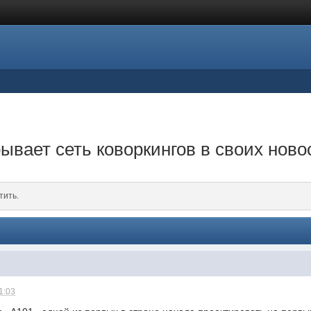
ывает сеть коворкингов в своих ново
тить.
1:03