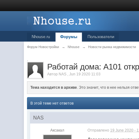
Nhouse.ru
Форумы
Пользователи
Форум Новостройки
→
Nhouse
→
Новости рынка недвижимости
.
Работай дома: А101 откр
Автор
NAS
,
Jun 19 2020 11:03
Тема находится в архиве
. Это значит, что в нее нельзя отве
В этой теме нет ответов
NAS
Аксакал
Отправлено
19 June 2020 - 1