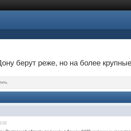
ону берут реже, но на более крупны
тить.
20:50