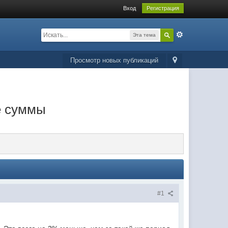
Вход
Регистрация
Эта тема
Просмотр новых публикаций
е суммы
#1