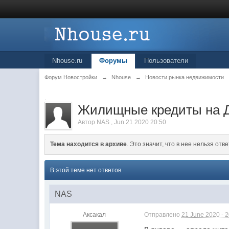
Nhouse.ru
Форумы
Пользователи
Форум Новостройки
→
Nhouse
→
Новости рынка недвижимости
.
Жилищные кредиты на Д
Автор
NAS
,
Jun 21 2020 20:50
Тема находится в архиве
. Это значит, что в нее нельзя отве
В этой теме нет ответов
NAS
Аксакал
Отправлено
21 June 2020 - 