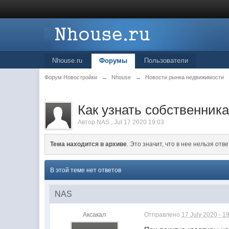
Nhouse.ru
Форумы
Пользователи
Форум Новостройки
→
Nhouse
→
Новости рынка недвижимости
.
Как узнать собственник
Автор
NAS
,
Jul 17 2020 19:03
Тема находится в архиве
. Это значит, что в нее нельзя отве
В этой теме нет ответов
NAS
Аксакал
Отправлено
17 July 2020 - 1