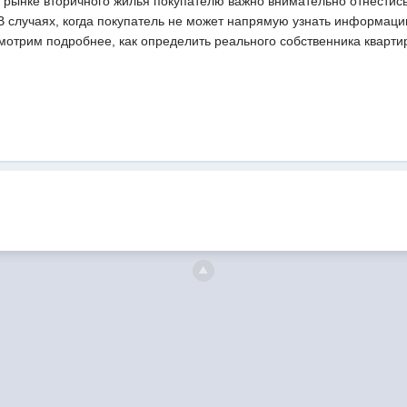
а рынке вторичного жилья покупателю важно внимательно отнестис
В случаях, когда покупатель не может напрямую узнать информаци
смотрим подробнее, как определить реального собственника кварти