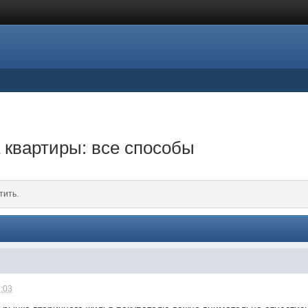
а квартиры: все способы
тить.
9:03