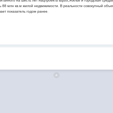
итанного на шесть лет нацпроекта &quot;Жилье и городская среда&q
ь 88 млн кв.м жилой недвижимости. В реальности совокупный объе
шает показатель годом ранее.