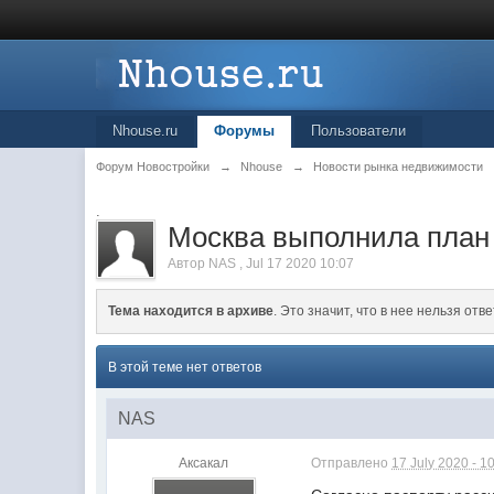
Nhouse.ru
Форумы
Пользователи
Форум Новостройки
→
Nhouse
→
Новости рынка недвижимости
.
Москва выполнила план
Автор
NAS
,
Jul 17 2020 10:07
Тема находится в архиве
. Это значит, что в нее нельзя отве
В этой теме нет ответов
NAS
Аксакал
Отправлено
17 July 2020 - 1