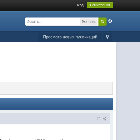
Вход
Регистрация
Эта тема
Просмотр новых публикаций
#1