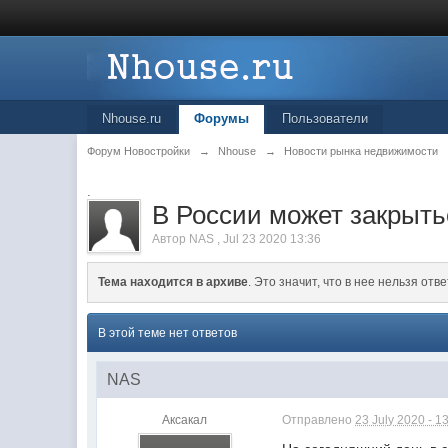
Nhouse.ru
Форумы
Пользователи
Форум Новостройки
→
Nhouse
→
Новости рынка недвижимости
.
В России может закрыть
Автор
NAS
,
Jul 23 2020 13:36
Тема находится в архиве
. Это значит, что в нее нельзя отве
В этой теме нет ответов
NAS
Аксакал
Отправлено
23 July 2020 - 1