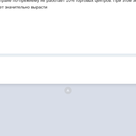
тране по-прежнему не работает 10% торговых центров. При этом эк
ет значительно вырасти