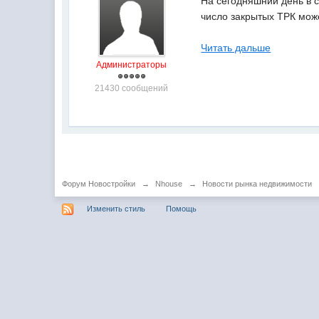
На сегодняшний день в с
число закрытых ТРК мож
Читать дальше
Администраторы
21430 сообщений
Форум Новостройки
→
Nhouse
→
Новости рынка недвижимости
Изменить стиль
Помощь