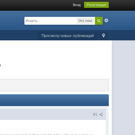
Вход
Регистрация
Эта тема
Просмотр новых публикаций
р
#1