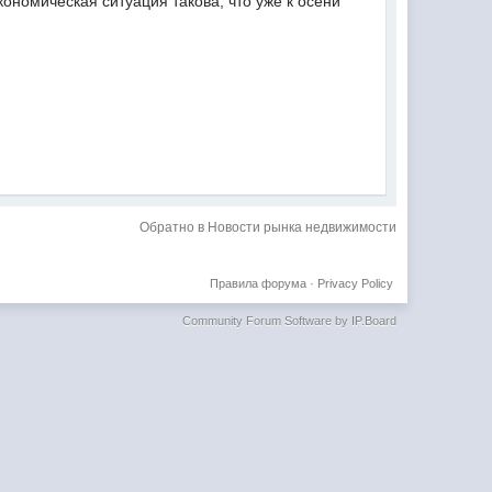
ономическая ситуация такова, что уже к осени
Обратно в Новости рынка недвижимости
Правила форума
·
Privacy Policy
Community Forum Software by IP.Board