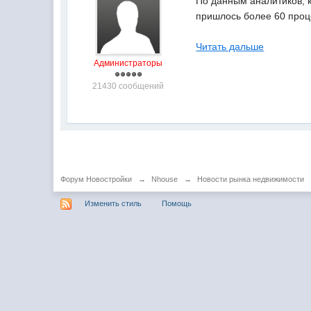
По данным аналитиков, к
пришлось более 60 проц
Читать дальше
Администраторы
21430 сообщений
Форум Новостройки
→
Nhouse
→
Новости рынка недвижимости
Изменить стиль
Помощь