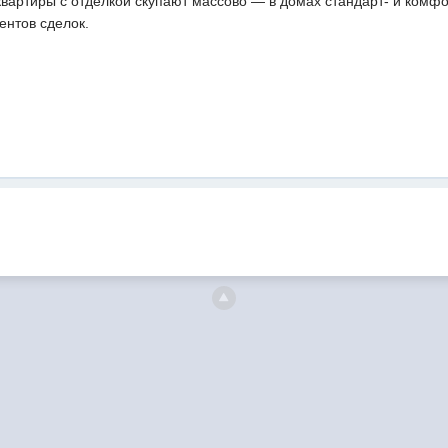
вартиры с отделкой скупают массово — в домах стандарт- и комфо
ентов сделок.