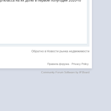
рткласса на их долю в первом полугодии 2020-го
Обратно в Новости рынка недвижимости
Правила форума
·
Privacy Policy
Community Forum Software by IP.Board