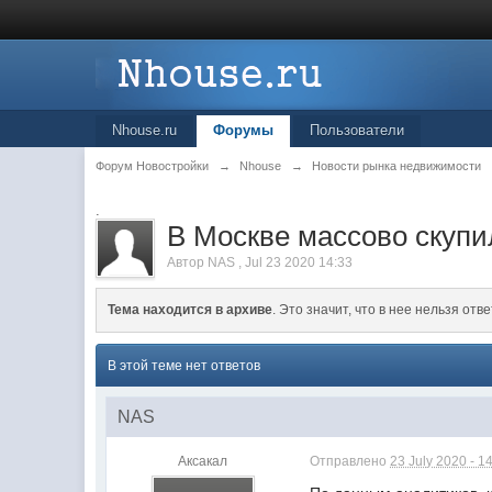
Nhouse.ru
Форумы
Пользователи
Форум Новостройки
→
Nhouse
→
Новости рынка недвижимости
.
В Москве массово скупи
Автор
NAS
,
Jul 23 2020 14:33
Тема находится в архиве
. Это значит, что в нее нельзя отве
В этой теме нет ответов
NAS
Аксакал
Отправлено
23 July 2020 - 1