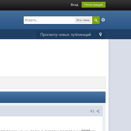
Вход
Регистрация
Эта тема
Просмотр новых публикаций
#1