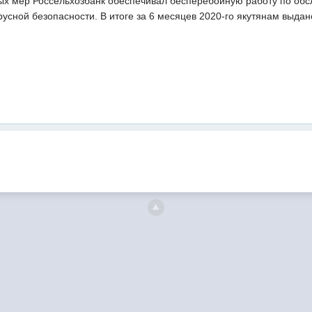
ых мер Россельхозбанк обеспечивал бесперебойную работу по обс
усной безопасности. В итоге за 6 месяцев 2020-го якутянам выдан