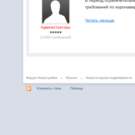
В период ограничительн
требований по коронавир
Читать дальше
Администраторы
21430 сообщений
Форум Новостройки
→
Nhouse
→
Новости рынка недвижимости
Изменить стиль
Помощь