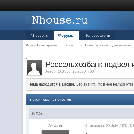
Nhouse.ru
Форумы
Пользователи
Форум Новостройки
→
Nhouse
→
Новости рынка недвижимости
.
Россельхозбанк подвел и
Автор
NAS
,
Jul 28 2020 4:00
Тема находится в архиве
. Это значит, что в нее нельзя отве
В этой теме нет ответов
NAS
Аксакал
Отправлено
28 July 2020 - 0