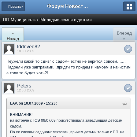
Форум Новостройки
← Подольск
ПП-Муниципалка. Молодые семьи с детьми.
«
Вперед
Назад
»
lddnved82
10 Jul 2009
Неужели какой то сдивг с садом-честно не верится совсем.......
Надоели уже завтраками...придти то придем и намоем и начистим
а толк то будет хоть?!
Peters
12 Jul 2009
LAV, on 10.07.2009 - 15:23:
ВНИМАНИЕ!
на встрече с ГСЭ 09/07/09 присутствовала заведующая детским
садом.
По ее словам: сад укомплектован, причем детьми только с ПП, на