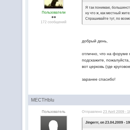
Я так понимаю, большинст
Пользователи
ну что ж, как местный жите
Спрашивайте тут, по возм
172 сообщений
добрый день,
отлично, что на форуме
подскажите, пожалуйста, 
вот церковь (где кругов
заранее спасибо!
MECTHbIu
Пользователь
Отправлено
23 April 2009 - 1
Jingerrr, on 23.04.2009 - 1