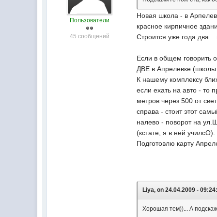
Новая школа - в Арпелев
Пользователи
красное кирпичное здани
45 сообщений
Строится уже года два...
Если в общем говорить о
ДВЕ в Апрелевке (школы
К нашему комплексу бли
если ехать на авто - то
метров через 500 от све
справа - стоит этот самы
налево - поворот на ул.
(кстате, я в ней училсО).
Подготовлю карту Апрелев
Liya, on 24.04.2009 - 09:24
Хорошая тем))... А подска