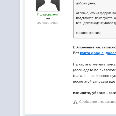
добрый день,
отлично, что на форуме п
Пользователи
подскажите, пожалуйста, а 
45 сообщений
вот церковь (где круговое
заранее спасибо!
В Апрелевке как таковог
Вот
карта google, дале
На карте отмечена точка
(если едете по Киевском
(начало населенного пун
после этой заправки иде
извините, убегаю - за
Сообщение отредактиров