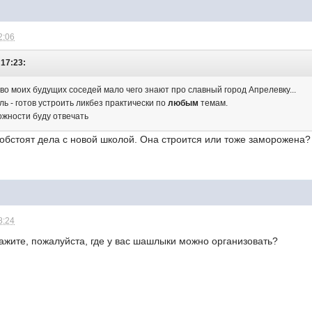
2:06
 17:23:
во моих будущих соседей мало чего знают про славный город Апрелевку...
ль - готов устроить ликбез практически по
любым
темам.
ожности буду отвечать
 обстоят дела с новой школой. Она строится или тоже заморожена?
8:24
кажите, пожалуйста, где у вас шашлыки можно организовать?