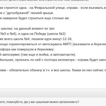
ке строится одна - на Февральской улице, справа - если въезжать 
е с "дугообразной" линией крыши.
.и наверное будет строиться еще столько же.
 школах, на данный момент их три:
 №3 и №4), и одна на Победе (школа №2)
же всего школа №4, пешком идти минут 12-16,
 проще сориентироваться от автосервиса АМГС (въезжаете в Апрелев
тофора как повернули в Апрелевку:
й автосервис (там еще и мойка, и автозапчасти),
Школьная, проехать по ней с полтора километра - справа будет шк
ки - обязательно обзначу в т.ч. и все школы. Какая из них сейчас 
:
жите, пожалуйста, где у вас шашлыки можно организовать?