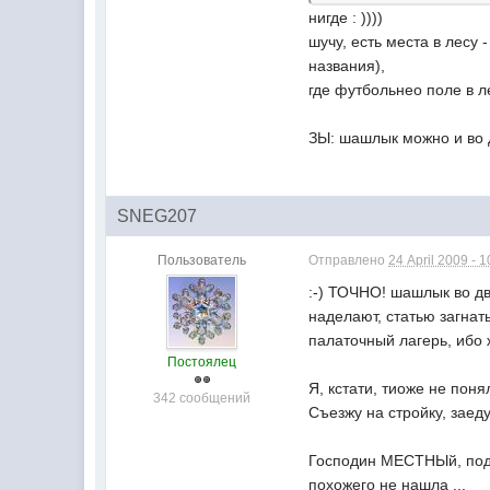
нигде : ))))
шучу, есть места в лесу 
названия),
где футбольнео поле в лес
ЗЫ: шашлык можно и во дв
SNEG207
Пользователь
Отправлено
24 April 2009 - 1
:-) ТОЧНО! шашлык во дв
наделают, статью загнать
палаточный лагерь, ибо 
Постоялец
Я, кстати, тиоже не пон
342 сообщений
Съезжу на стройку, заед
Господин МЕСТНЫй, подск
похожего не нашла ...