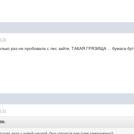
0:20
колько раз ни пробовала с лес зайти, ТАКАЯ ГРЯЗИЩА ... бумага-бут
0:31
:06:
обстоят дела с новой школой. Она строится или тоже заморожена?