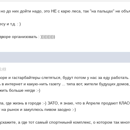
- но до них дойти надо, это НЕ с карю леса, так "на пальцах" не объ
у и т.д. : )
оре организовать : ))))))))))
0:49
оре и гастарбайтеры слетяться, будут потом у нас за еду работать.
 в интернет и какую-нить газету ... типа вот, жители будущих домов
жить больше негде :-)
яла, где жизнь в городе :-) ЗАТО, я знаю, что в Апреле продают К
у на рынок и закуплюсь пивом заодно :-)
ажите, а где тот самый спортниынй комплекс, о котором так много