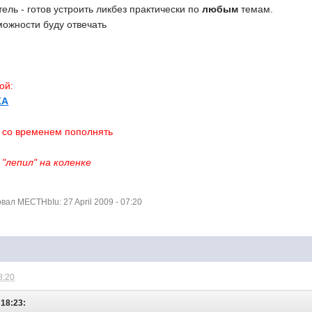
тель - готов устроить ликбез практически по
любым
темам.
можности буду отвечать
ой:
KA
у со временем пополнять
 "лепил" на коленке
ал MECTHbIu: 27 April 2009 - 07:20
8:20
 18:23: