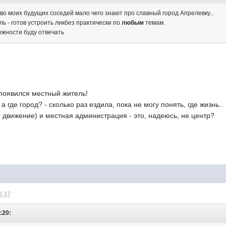
во моих будущих соседей мало чего знают про славный город Апрелевку...
ль - готов устроить ликбез практически по
любым
темам.
ожности буду отвечать
 появился местный житель!
а где город? - сколько раз ездила, пока не могу понять, где жизнь..
ое движение) и местная администрация - это, надеюсь, не центр?
8:37
9:20: