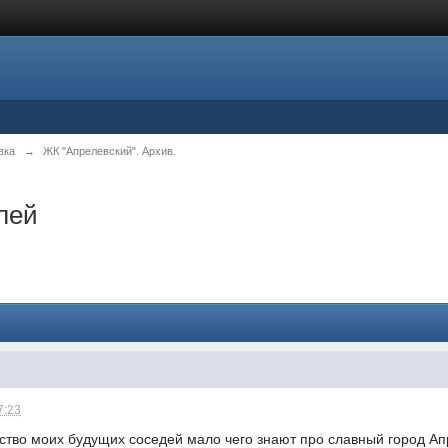
вка
→
ЖК "Апрелевский". Архив.
лей
7:23
тво моих будущих соседей мало чего знают про славный город Апр