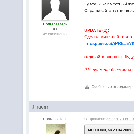
ну что ж, как местный жи
Спрашивайте тут, по воз
Пользователи
UPDATE (1):
45 сообщений
Сделал мини-сайт с карт
infospace.su/APRELEV
задавайте вопросы, буд
P.S. времени было мало,
Сообщение отредактиров
Jingerrr
Пользователь
Отправлено
23 April 2009 - 1
MECTHbIu, on 23.04.2009 -