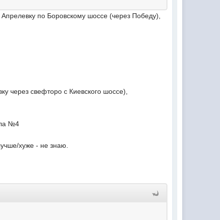
в Апрелевку по Боровскому шоссе (через Победу),
ку через свефторо с Киевского шоссе),
ола №4
лучше/хуже - не знаю.