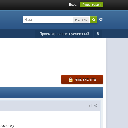
Вход
Регистрация
Эта тема
Просмотр новых публикаций
Тема закрыта
#1
елевку...