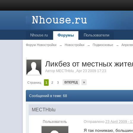
Nhouse.ru
Форумы
Пользователи
Форум Новостройки
→
Новостройки
→
Подмосковье
→
Апреле
.
Ликбез от местных жите
Автор
MECTHbIu
,
Apr 23 2009 17:23
ВПЕРЕД
»
Страниц
1
2
3
Сообщений в теме: 68
MECTHbIu
Пользователь
Отправлено
23 April 2009 - 1
Я так понимаю, большинс