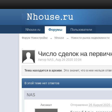
Nhouse.ru
Форумы
Пользователи
Форум Новостройки
→
Nhouse
→
Новости рынка недвижимости
.
Число сделок на перви
Автор
NAS
,
Aug 26 2020 10:04
Тема находится в архиве
. Это значит, что в нее нельзя отве
В этой теме нет ответов
NAS
Аксакал
Отправлено
26 August 2020 -