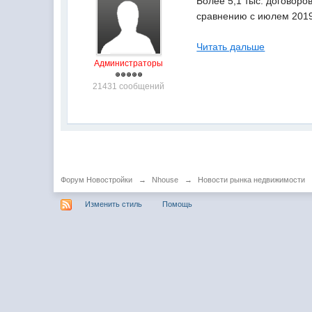
Более 5,1 тыс. договоро
сравнению с июлем 2019
Читать дальше
Администраторы
21431 сообщений
Форум Новостройки
→
Nhouse
→
Новости рынка недвижимости
Изменить стиль
Помощь