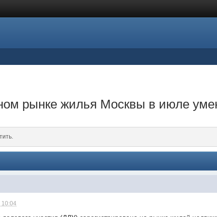
чном рынке жилья Москвы в июле ум
тить.
 10:04