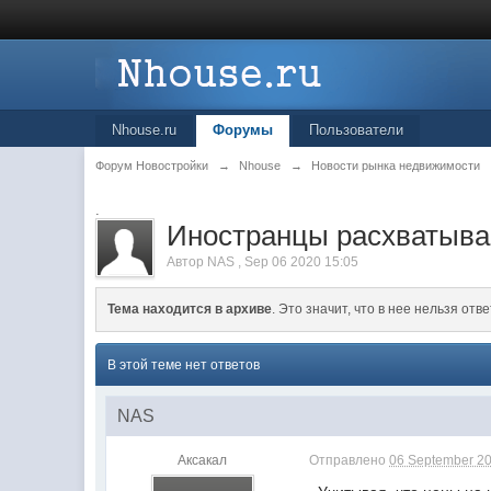
Nhouse.ru
Форумы
Пользователи
Форум Новостройки
→
Nhouse
→
Новости рынка недвижимости
.
Иностранцы расхватыва
Автор
NAS
,
Sep 06 2020 15:05
Тема находится в архиве
. Это значит, что в нее нельзя отве
В этой теме нет ответов
NAS
Аксакал
Отправлено
06 September 20