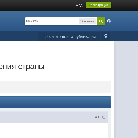
Вход
Регистрация
Эта тема
Просмотр новых публикаций
ения страны
#1