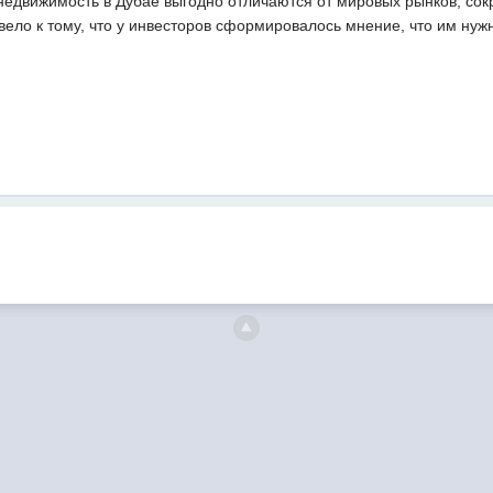
 недвижимость в Дубае выгодно отличаются от мировых рынков, со
вело к тому, что у инвесторов сформировалось мнение, что им нужн