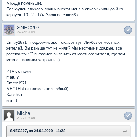
МКАДе поменьше).
Пользуясь случаем прошу внести меня в список жильцов 3-го
корпуса: 10 - 2 - 174. Заранее спасибо.
SNEG207
24 Apr 2009
Dmitry1971 - поддерживаю. Пока вот тут "Ликбез от местных
жителей, Вы раньше тут не жили? Мы местные и добрые, все
расскажем : )" пытаемся выяснить от местного жителя, где там
можно шашлыки устроить :-)
ИТАК с нами
maru ?
Dmitry1971
MECTHbIu (надеюсь не злобный)
Karishka
и я :-)
Michail
27 Apr 2009
SNEG207, on 24.04.2009 - 11:28: