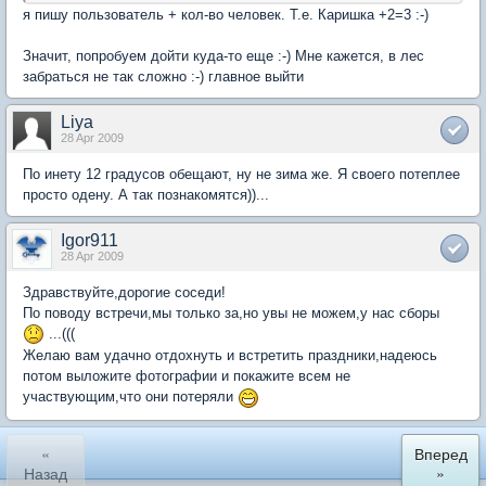
я пишу пользователь + кол-во человек. Т.е. Каришка +2=3 :-)
Значит, попробуем дойти куда-то еще :-) Мне кажется, в лес
забраться не так сложно :-) главное выйти
Liya
28 Apr 2009
По инету 12 градусов обещают, ну не зима же. Я своего потеплее
просто одену. А так познакомятся))...
Igor911
28 Apr 2009
Здравствуйте,дорогие соседи!
По поводу встречи,мы только за,но увы не можем,у нас сборы
...(((
Желаю вам удачно отдохнуть и встретить праздники,надеюсь
потом выложите фотографии и покажите всем не
участвующим,что они потеряли
«
Вперед
Назад
»