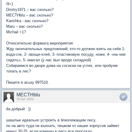
Я+1
Dmitry1971 – вас сколько?
MECTHbIu – вас сколько?
Karishka - вас сколько?
Maru – вас сколько?
Michail +1?
Относительно формата мероприятия:
Жду окончательных предложений, кто-то должен взять на себя 1-
вода-сок, 2- овощи-хлеб, 3- пластиковую посуду, ножи, 4- «на чем
сидеть», 5- мангал (у нас был вроде складной)
Собираемся во дворе дома на сосиски на углях, или пробуем
топать в лес?
Пишите в аську 997510.
MECTHbIu
28 Apr 2009
йа добрый : ))
шашлык идеально устроить в близлежащем лесу,
но на авто туда не въехать, пешком от наших корпусов займет
минут 20-25, если конечно в лесу все просохло