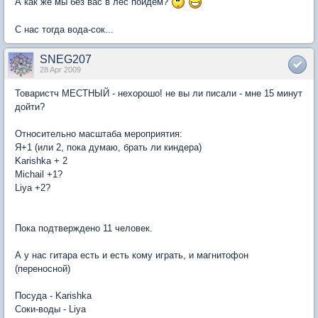
А как же мы без вас в лес пойдем?
С нас тогда вода-сок...
SNEG207
28 Apr 2009
Товаристч МЕСТНЫЙ - нехорошо! не вы ли писали - мне 15 минут
дойти?
Относительно масштаба мероприятия:
Я+1 (или 2, пока думаю, брать ли киндера)
Karishka + 2
Michail +1?
Liya +2?
Пока подтверждено 11 человек.
А у нас гитара есть и есть кому играть, и магнитофон
(переносной)
Посуда - Karishka
Соки-воды - Liya