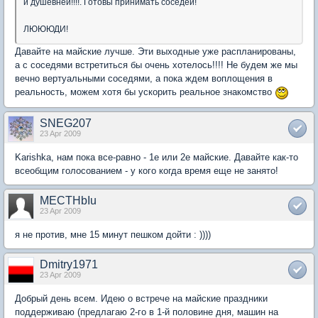
и душевней!!!!. Готовы принимать соседей!
ЛЮЮЮДИ!
Давайте на майские лучше. Эти выходные уже распланированы,
а с соседями встретиться бы очень хотелось!!!! Не будем же мы
вечно вертуальными соседями, а пока ждем воплощения в
реальность, можем хотя бы ускорить реальное знакомство
SNEG207
23 Apr 2009
Karishka, нам пока все-равно - 1е или 2е майские. Давайте как-то
всеобщим голосованием - у кого когда время еще не занято!
MECTHbIu
23 Apr 2009
я не против, мне 15 минут пешком дойти : ))))
Dmitry1971
23 Apr 2009
Добрый день всем. Идею о встрече на майские праздники
поддерживаю (предлагаю 2-го в 1-й половине дня, машин на