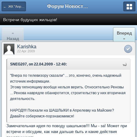
Форум Новостройки
← ЖК "Апрелевский". Культурно-бытовой раздел.
Встречи будущих жильцов!
«
Вперед
Назад
»
Karishka
22 Apr 2009
SNEG207, on 22.04.2009 - 12:40:
"Вчера по телевизору сказали" ... это, конечно, очень надежный
источник информации.
Этому гипноящику вообще нельзя верить. Относительно Реновы
... Ренова наврядле обанкротится, строительство у них вторичная
деятельность.
НАРОД!!!! Поехали на ШАШЛЫКИ в Апрелевку на Майские?
Давайте соберемся-порзнакомимся!
Замечательная идея по поводу шашлыков!!! Мы - за! Может при
встрече и обсудим, как нам дальше быть и какие действия