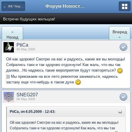
Форум Новостройки
← ЖК "Апрелевский". Культурно-бытовой раздел.
Встречи будущих жильцов!
«
Вперед
Назад
»
PtiCa
06 May 2009
Ой как здорово! Смотрю на вас и радуюсь, какие же вы молодцы!
Собрались таки и так здорово отдохнули! Как жаль, что мы так
далеко...Но надеюсь такие мероприятия будут повторяться?
))) Мы приезжаем на все лето ремонтом заниматься, надеюсь
застану еще что-нибудь в таком духе
SNEG207
06 May 2009
PtiCa, on 6.05.2009 - 12:43:
Ой как здорово! Смотрю на вас и радуюсь, какие же вы молодцы!
Собрались таки и так здорово отдохнули! Как жаль, что мы так